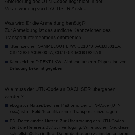
Anforderung des UTN-Codes liegt nicht in der
Verantwortung von DACHSER Austria.
Was wird für die Anmeldung benötigt?
Zur Anmeldung ist das amtliche Kennzeichen des
Transportunternehmens erforderlich.
Kennzeichen SAMMELGUT LKW:
: CB1373TA/CB9581EA,
CB2139XH/CB9609EA, CB7145XB/CB9192EA 6
Kennzeichen DIREKT LKW: Wird von unserer Disposition vor
Beladung bekannt gegeben.
Wie muss der UTN-Code an DACHSER übergeben
werden?
eLogistics Nutzer/Dachser Plattform: Der UTN-Code (UTN:
xxxx) ist im Feld “Identifikationnr. Transport” einzutragen.
EDI-Datenkunden Nutzer: Zur Übertragung des UTN-Codes
steht die Referenz 337 zur Verfügung. Wir ersuchen Sie, diese
schnellstmöglich in Ihrer Datenübertragung zu implementieren.