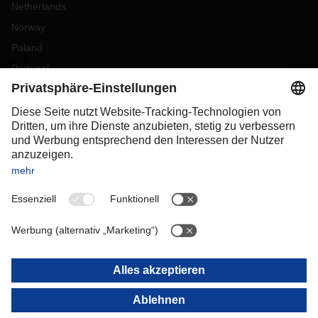
Netherlands
Norway
Poland
Portugal
Romania
Slovakia
Spain
Sweden
Switzerland
(
DE
FR
)
Turkey
OCEANIA
Australia
New Zealand