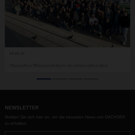
05.08.25
Operative Wissensträger im internationalen
DACHSER Netzwerk
Ganz nach dem Motto "Stillstand ist Rückschritt" agieren die
sogenannten DENOs (DACHSER Expert Network
Operations) im globalen Netzwerk von DACHSER tagtäglich.
Sie sind die Expertinnen und Experten vor Ort: erfahrene
NEWSLETTER
Mitarbeitende aus dem Produktionsbereich, die ihr
umfassendes Know-how gezielt weitergeben und damit
Melden Sie sich hier an, um die neuesten News von DACHSER
entscheidend zur Prozessqualität in den DACHSER
zu erhalten.
Niederlassungen weltweit beitragen.