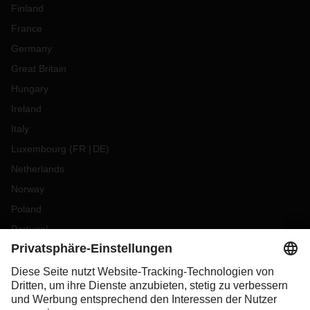
Finland
France
Germany
Great Britain
Hungary
Ireland
Italy
Luxembourg
(
FR
DE
)
Netherlands
Norway
Poland
Portugal
Romania
Slovakia
Spain
Sweden