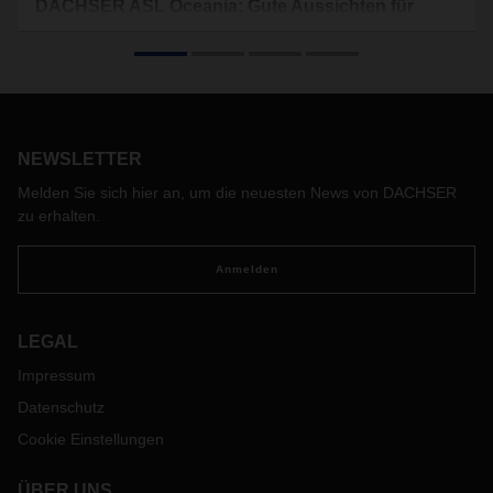
DACHSER ASL Oceania: Gute Aussichten für
Down Under
Im Wirtschaftsraum Asien-Pazifik spielt derzeit die Musik der
Weltwirtschaft. DACHSER ASL Oceania verbindet von
Australien und Neuseeland aus Menschen, Märkte und
Kontinente.
NEWSLETTER
Melden Sie sich hier an, um die neuesten News von DACHSER
zu erhalten.
Anmelden
LEGAL
Impressum
Datenschutz
Cookie Einstellungen
ÜBER UNS