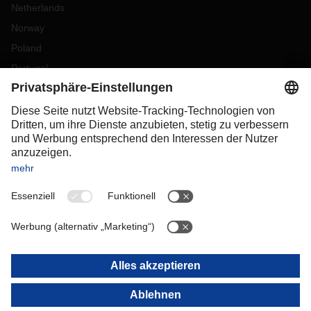
Netherlands
Norway
Poland
Portugal
Romania
Slovakia
Spain
Sweden
Switzerland
(
DE
FR
)
Turkey
OCEANIA
Australia
New Zealand