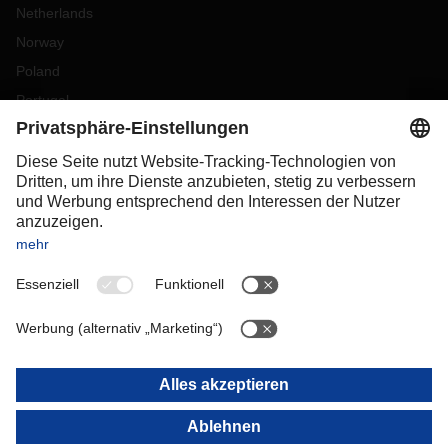
Netherlands
Norway
Poland
Portugal
Romania
Slovakia
Spain
Sweden
Switzerland
(
DE
FR
)
Turkey
OCEANIA
Australia
New Zealand