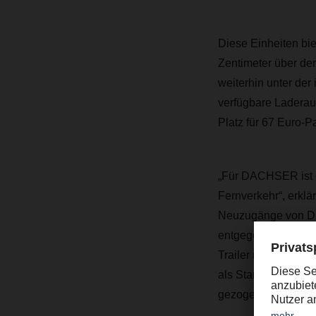
Diese Einheiten bi
Zentimeter über der
weiterhin unter der
verfügbare Laderau
Platz für 67 Euro-P
„Für DACHSER ist di
Fernverkehr“, erkl
Neuzugänge von Dr.
entgegennahm. „Wir
Trailer mit mehr In
als Standardauflieg
gezogen werden kön