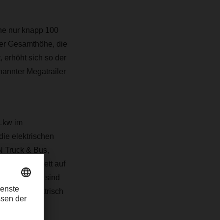
he nur knapp 100
ner Gesamthöhe, die
 erhöht sich so der
annter Megatrailer
-Lkw im
ie elektrischen
 Truck & Bus,
 2021 komplett auf
enschonender sind
uch vollelektrisch
istik.“