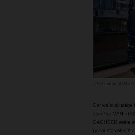
Die neuen MAN eTGX
Der weltweit tätige
vom Typ MAN eTGX i
DACHSER seine stet
genannten Megatrai