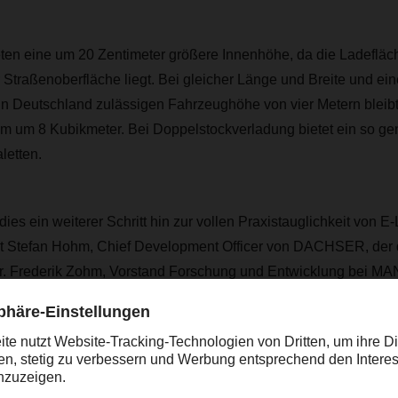
eten eine um 20 Zentimeter größere Innenhöhe, da die Ladefläc
 Straßenoberfläche liegt. Bei gleicher Länge und Breite und ei
 in Deutschland zulässigen Fahrzeughöhe von vier Metern bleibt,
m um 8 Kubikmeter. Bei Doppelstockverladung bietet ein so gen
aletten.
es ein weiterer Schritt hin zur vollen Praxistauglichkeit von E
ärt Stefan Hohm, Chief Development Officer von DACHSER, der d
 Frederik Zohm, Vorstand Forschung und Entwicklung bei MAN
 setzen in unserem europäischen Stückgutnetzwerk bereits seit
nenhöhe, da sie auf Langstrecken wirtschaftlicher und ressourc
er. Dass die Einheiten mit den MAN eTGX Ultra-Lowlinern nun a
nen, bringt uns voran auf dem Weg zu einer nachhaltigeren Log