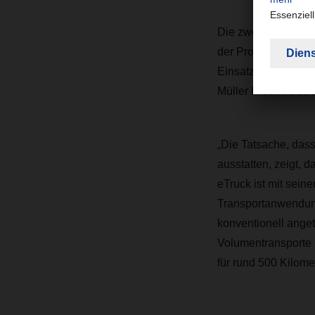
Die zwölf eTGX Low
der Produktion von
Einsatzstandorten ü
Müller Fresh Food L
„Die Tatsache, das
ausstatten, zeigt, 
eTruck ist mit sei
Transportanwendung
konventionell ange
Volumentransporte 
für rund 500 Kilome