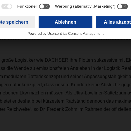
liner-Fahrzeuge wurden von ihren künftigen Fahrerinnen und F
 MAN Truck & Bus im Werk München abgeholt und zu ihren deu
berführt. Zusätzlich ist seit Dezember 2024 ein eTGX in den N
ogistics im Einsatz. Der Lebensmittellogistiker gehört seit 2
s große Logistiker wie DACHSER ihre Flotten sukzessive mit El
dass die Wende zu emissionsfreien Antrieben in der Logistik Rea
nem modularen Batteriekonzept und seiner Anpassungsfähigkeit 
en dafür konzipiert, dass unsere Kunden keine Abstriche geg
triebenen Lkw machen müssen. Als Ultra-Lowliner-Sattelzugmas
bietet er deshalb bei kürzestem Radstand dennoch das maxima
ter Reichweite“, so Dr. Frederik Zohm im Rahmen der offizielle