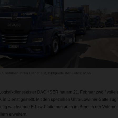
 nehmen ihren Dienst auf; Bildquelle der Fotos: MAN
 Logistikdienstleister DACHSER hat am 21. Februar zwölf vollel
n Dienst gestellt. Mit den speziellen Ultra-Lowliner-Sattelzu
ig wachsende E-Lkw-Flotte nun auch im Bereich der Volument
lern erweitern.