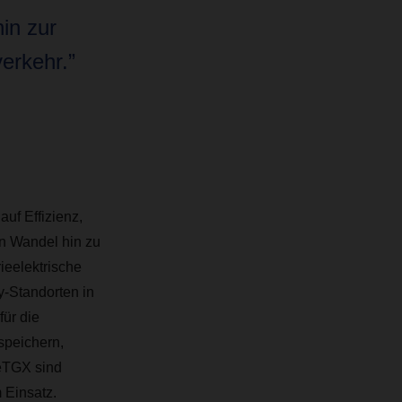
in zur
erkehr.”
uf Effizienz,
n Wandel hin zu
ieelektrische
y-Standorten in
für die
speichern,
 eTGX sind
 Einsatz.