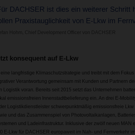
Für DACHSER ist dies ein weiterer Schritt h
ollen Praxistauglichkeit von E-Lkw im Fernv
efan Hohm, Chief Development Officer von DACHSER
zt konsequent auf E-Lkw
ne langfristige Klimaschutzstrategie und treibt mit dem Fokus a
egrativer Verantwortung gemeinsam mit Kunden und Partnern de
n Logistik voran. Bereits seit 2015 setzt das Unternehmen batter
kal emissionsfreien Innenstadtbelieferung ein. An drei E-Mobilit
der Logistikdienstleister schwerpunktmäßig emissionsfreie Lkw 
sowie und das Zusammenspiel von Photovoltaikanlagen, Batterie
systemen und Ladeinfrastruktur. Inklusive der zwölf neuen MAN
120 E-Lkw für DACHSER europaweit im Nah- und Fernverkehr im