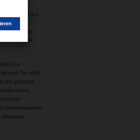
ahrern direkt aus
tschen
iederlanden für
023 zu DACHSER.
ektro-Lkw
lität wird. Der MAN
an alle gängigen
enüber einem
chine für
le Batterievolumen
n Übergabe.