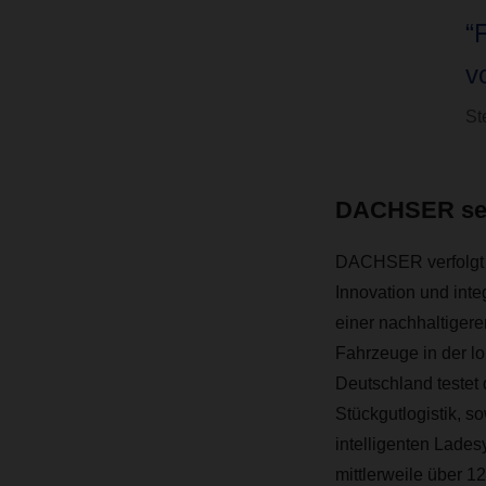
“
v
St
DACHSER set
DACHSER verfolgt ei
Innovation und int
einer nachhaltigere
Fahrzeuge in der lo
Deutschland testet 
Stückgutlogistik, 
intelligenten Lade
mittlerweile über 