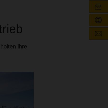
N
trieb
olten ihre