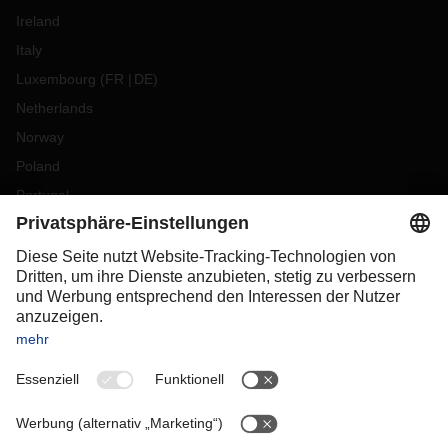
Ireland
Italy
Luxembourg
(
FR
DE
)
Netherlands
Norway
Poland
Portugal
Romania
Slovakia
Spain
Sweden
Switzerland
(
DE
FR
)
Turkey
OCEANIA