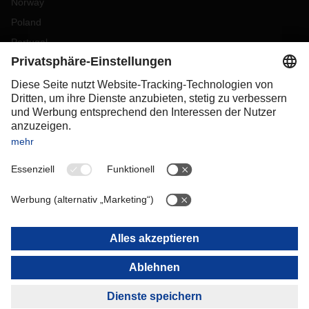
Norway
Poland
Portugal
Romania
Slovakia
Spain
Sweden
Switzerland
(
DE
FR
)
Turkey
OCEANIA
Australia
New Zealand