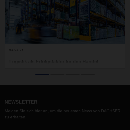
04.03.25
Logistik als Erfolgsfaktor für den Handel
DACHSER Contract Logistics bietet ein umfassendes
Portfolio an Warehouse und Value Added Services, das
Handelsunternehmen hilft, ihre Supply Chain zu optimieren
und langfristig wettbewerbsfähig zu bleiben.
NEWSLETTER
Melden Sie sich hier an, um die neuesten News von DACHSER
zu erhalten.