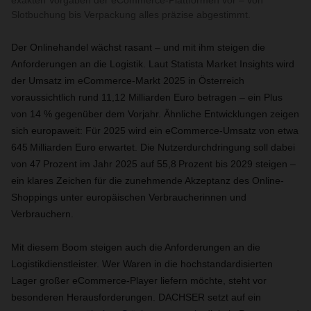
exakten Vorgaben der eCommerce-Plattformen vor – von
Slotbuchung bis Verpackung alles präzise abgestimmt.
Der Onlinehandel wächst rasant – und mit ihm steigen die
Anforderungen an die Logistik. Laut Statista Market Insights wird
der Umsatz im eCommerce-Markt 2025 in Österreich
voraussichtlich rund 11,12 Milliarden Euro betragen – ein Plus
von 14 % gegenüber dem Vorjahr. Ähnliche Entwicklungen zeigen
sich europaweit: Für 2025 wird ein eCommerce-Umsatz von etwa
645 Milliarden Euro erwartet. Die Nutzerdurchdringung soll dabei
von 47 Prozent im Jahr 2025 auf 55,8 Prozent bis 2029 steigen –
ein klares Zeichen für die zunehmende Akzeptanz des Online-
Shoppings unter europäischen Verbraucherinnen und
Verbrauchern.
Mit diesem Boom steigen auch die Anforderungen an die
Logistikdienstleister. Wer Waren in die hochstandardisierten
Lager großer eCommerce-Player liefern möchte, steht vor
besonderen Herausforderungen. DACHSER setzt auf ein