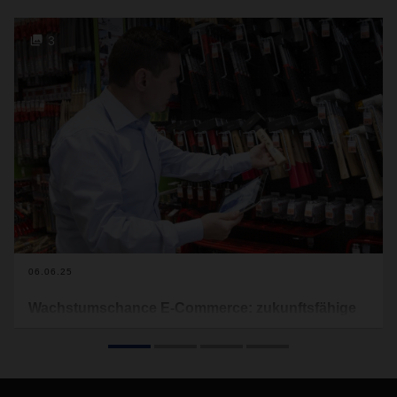
3
06.06.25
Wachstumschance E-Commerce: zukunftsfähige
Logistik für die „Home and Garden Improvement“-
Branche
Im Online-Handel gibt es für Baumärkte noch
Wachstumschancen. Um hier zuzulegen und das