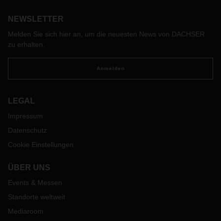
Marktpotenzial zu nutzen, braucht es Logistik mit europaweit
NEWSLETTER
einheitlichen Qualitäts- und IT-Standards.
Melden Sie sich hier an, um die neuesten News von DACHSER
zu erhalten.
Anmelden
LEGAL
Impressum
Datenschutz
Cookie Einstellungen
ÜBER UNS
Events & Messen
Standorte weltweit
Mediaroom