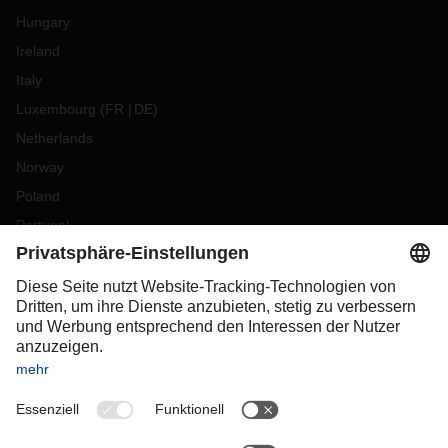
Hungary
Ireland
Italy
Luxembourg
(
FR
DE
)
Netherlands
Norway
Poland
Portugal
Romania
Slovakia
Spain
Sweden
Switzerland
(
DE
FR
)
Turkey
OCEANIA