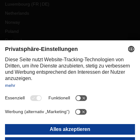
Luxembourg
(
FR
DE
)
Netherlands
Norway
Poland
Portugal
Romania
Slovakia
Spain
Sweden
Switzerland
(
DE
FR
)
Türkiye
OCEANIA
Australia
New Zealand