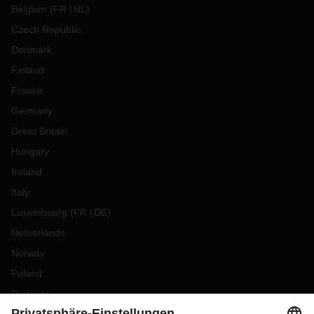
Belgium
(
FR
NL
)
Czech Republic
Denmark
Finland
France
Germany
Great Britain
Hungary
Ireland
Italy
Luxembourg
(
FR
DE
)
Netherlands
Norway
Poland
Portugal