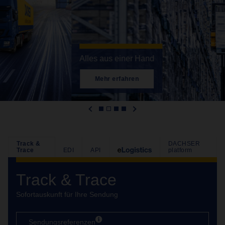
Alles aus einer Hand
Mehr erfahren
Track &
DACHSER
Trace
EDI
API
platform
Track & Trace
Sofortauskunft für Ihre Sendung