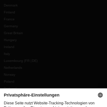
Denmark
Finland
France
Germany
Great Britain
Hungary
Ireland
Italy
Luxembourg
(
FR
DE
)
Netherlands
Norway
Poland
Portugal
Romania
Slovakia