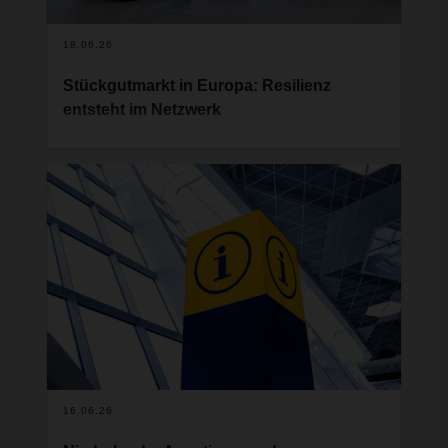
18.06.26
Stückgutmarkt in Europa: Resilienz
entsteht im Netzwerk
Die Schlagzeilen der vergangenen Monate zum
Stückgutmarkt zeichnen ein klares Bild: sinkende
Mengen, steigender Preis- und Kostendruck.
Gleichzeitig fordern Industrie und Handel
verlässliche Logistikpartnerschaften wie selten
zuvor. Die europäische Stückgutlogistik steht damit
an einem Wendepunkt. Die entscheidende Frage
lautet nicht mehr, wie sich kurzfristige
Schwankungen abfedern lassen – sondern wie
sich das System grundsätzlich resilienter
aufstellen lässt. Ein Beitrag von Alexander Tonn,
COO Road Logistics bei DACHSER.
16.06.26