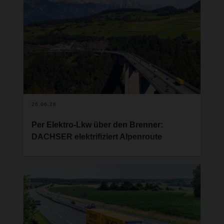
Niederlassung in Memmingen wird erneut
erweitert. Der Logistikdienstleister investiert rund
30 Millionen Euro in ein hochmodernes
Umschlagterminal für Industrie- und Konsumgüter,
das mit der preisgekrönten @ILO-Digital-Twin-
Technologie und Ladeinfrastruktur für Elektro-Lkw
ausgestattet sein wird. Gedanken von CEO
Burkhard Eling.
26.06.26
Per Elektro-Lkw über den Brenner:
DACHSER elektrifiziert Alpenroute
Seit 1. April setzt DACHSER auf der Brennerroute
zwischen Bozen und München einen Elektro-Lkw
ein. Der Plattform-Verkehr über die Alpen ist damit
emissionsfrei unterwegs und markiert einen
weiteren Schritt auf dem Weg zur nachhaltigeren
Logistik.