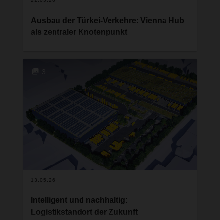
21.05.26
Ausbau der Türkei-Verkehre: Vienna Hub
als zentraler Knotenpunkt
DACHSER Österreich bündelt seine Türkei-
Verkehre über den Vienna Hub am Standort
Himberg und etabliert damit eine zentrale
3
Drehscheibe für Transporte zwischen Österreich
und der Türkei. Als Gateway werden Sendungen
aus Nord- und Zentraleuropa konsolidiert und
über strukturierte Linienverkehre effizient mit der
Türkei verbunden.
13.05.26
Intelligent und nachhaltig:
Logistikstandort der Zukunft