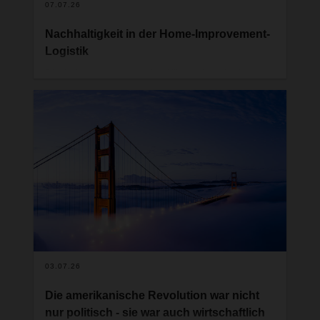
07.07.26
Nachhaltigkeit in der Home-Improvement-
Logistik
Die Anforderungen an den Klimaschutz in der
Logistik steigen – und gerade auch Händler und
Hersteller aus dem Bereich Home Improvement
mit ihren komplexen Lieferketten, haben sich
ambitionierte Nachhaltigkeitsziele gesetzt. Vor
diesem Hintergrund verfolgt der global agierende
Logistikdienstleister DACHSER, der mit seiner
Branchenlösung DACHSER DIY Logistics täglich
rund 18.000 Baumärkte, Gartencenter,
Fachmärkte und Endkunden in Europa beliefert,
seit Jahren eine klare Nachhaltigkeitsstrategie.
03.07.26
Die amerikanische Revolution war nicht
nur politisch - sie war auch wirtschaftlich