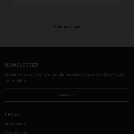
In Unna hat im Februar ein neues, wegweisendes
Logistikzentrum seinen Betrieb aufgenommen.
Der neue Standort setzt auf Zukunftsfähigkeit –
mit klarem Fokus auf Automatisierung, E-Mobilität,
Mehr anzeigen
Energieeffizienz und die Menschen, die Logistik
mit Leben füllen.
NEWSLETTER
Melden Sie sich hier an, um die neuesten News von DACHSER
zu erhalten.
Anmelden
LEGAL
Impressum
Datenschutz