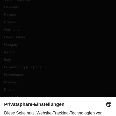
Denmark
Finland
France
Germany
Great Britain
Hungary
Ireland
Italy
Luxembourg
(
FR
DE
)
Netherlands
Norway
Poland
Portugal
Romania
Slovakia