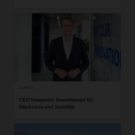
Ein Beitrag von Burkhard Eling zum 250.
Jahrestag der amerikanischen
Unabhängigkeitserklärung.
30.06.26
CEO Viewpoint: Investitionen für
Wachstum und Stabilität
DACHSER hat vor kurzem ein klares Signal für
Wachstum und Stabilität in Deutschland und
Europa gesetzt. Seine weltweit größte operative