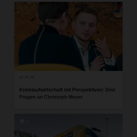
22.07.26
Kreislaufwirtschaft mit Perspektiven: Drei
Fragen an Christoph Meyer
In der aktuellen Folge des DACHSER Podcasts
„Network Talk“ spricht Christoph Meyer,
Projektmanager bei DACHSER, gemeinsam mit
3
Levi Muwanah, Mitgründer von Trash4Cash, über
die Entwicklung einer Business-Idee, die sich