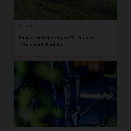
10.07.26
Frische Verbindungen für Ungarns
Lebensmittellogistik
Mit einem neuen Standort für temperaturgeführte
Lebensmittel in Kecskemét baut DACHSER Food
Logistics sein Netzwerk in Ungarn weiter aus. Die
Investition stärkt nicht nur die dortige
Niederlassung und den wirtschaftlich bedeutenden
Süden des Landes, sondern schafft zusätzliche
Kapazitäten für den grenzüberschreitenden
Transport von Lebensmitteln in Europa.