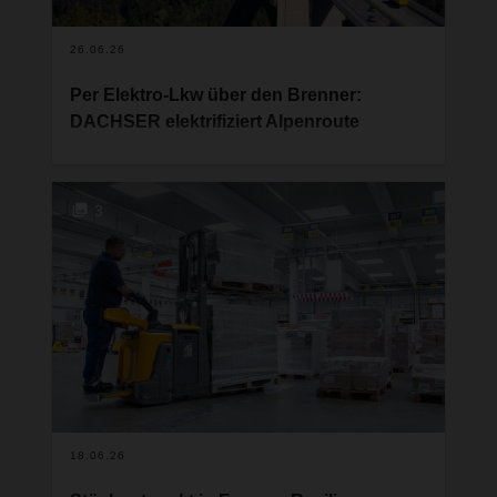
26.06.26
Per Elektro-Lkw über den Brenner:
DACHSER elektrifiziert Alpenroute
Seit 1. April setzt DACHSER auf der Brennerroute
zwischen Bozen und München einen Elektro-Lkw
ein. Der Plattform-Verkehr über die Alpen ist damit
3
emissionsfrei unterwegs und markiert einen
weiteren Schritt auf dem Weg zur nachhaltigeren
Logistik.
18.06.26