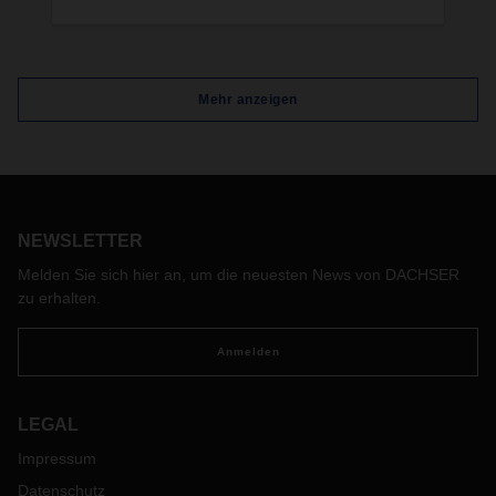
Chancen geben, Zukunft schaffen: Wie DACHSER
als Impulsgeber für das strategische Engagement
in den Ländern des Globalen Südens den Dialog
zur Entwicklungsarbeit prägt und vorantreibt.
Mehr anzeigen
NEWSLETTER
Melden Sie sich hier an, um die neuesten News von DACHSER
zu erhalten.
Anmelden
LEGAL
Impressum
Datenschutz