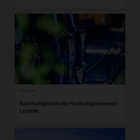
Mit einem neuen Standort für temperaturgeführte
Lebensmittel in Kecskemét baut DACHSER Food
Logistics sein Netzwerk in Ungarn weiter aus. Die
Investition stärkt nicht nur die dortige
Niederlassung und den wirtschaftlich bedeutenden
Süden des Landes, sondern schafft zusätzliche
Kapazitäten für den grenzüberschreitenden
Transport von Lebensmitteln in Europa.
07.07.26
Nachhaltigkeit in der Home-Improvement-
Logistik
Die Anforderungen an den Klimaschutz in der
Logistik steigen – und gerade auch Händler und
Hersteller aus dem Bereich Home Improvement