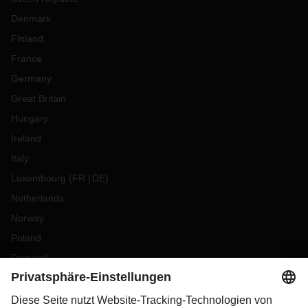
Denmark
Finland
France
Germany
Great Britain
Hungary
Ireland
Italy
Luxembourg
(
FR
DE
)
Netherlands
Norway
Poland
Portugal
Romania
Slovakia