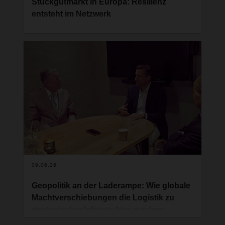
Stückgutmarkt in Europa: Resilienz
entsteht im Netzwerk
Die Schlagzeilen der vergangenen Monate zum
Stückgutmarkt zeichnen ein klares Bild: sinkende
Mengen, steigender Preis- und Kostendruck.
Gleichzeitig fordern Industrie und Handel
verlässliche Logistikpartnerschaften wie selten
zuvor. Die europäische Stückgutlogistik steht damit
an einem Wendepunkt. Die entscheidende Frage
lautet nicht mehr, wie sich kurzfristige
Schwankungen abfedern lassen – sondern wie
sich das System grundsätzlich resilienter
aufstellen lässt. Ein Beitrag von Alexander Tonn,
COO Road Logistics bei DACHSER.
09.06.26
Geopolitik an der Laderampe: Wie globale
Machtverschiebungen die Logistik zu
strategischer Infrastruktur machen