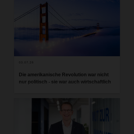
mit ihren komplexen Lieferketten, haben sich
ambitionierte Nachhaltigkeitsziele gesetzt. Vor
diesem Hintergrund verfolgt der global agierende
Logistikdienstleister DACHSER, der mit seiner
Branchenlösung DACHSER DIY Logistics täglich
rund 18.000 Baumärkte, Gartencenter,
Fachmärkte und Endkunden in Europa beliefert,
seit Jahren eine klare Nachhaltigkeitsstrategie.
03.07.26
Die amerikanische Revolution war nicht
nur politisch - sie war auch wirtschaftlich
Ein Beitrag von Burkhard Eling zum 250.
Jahrestag der amerikanischen
Unabhängigkeitserklärung.