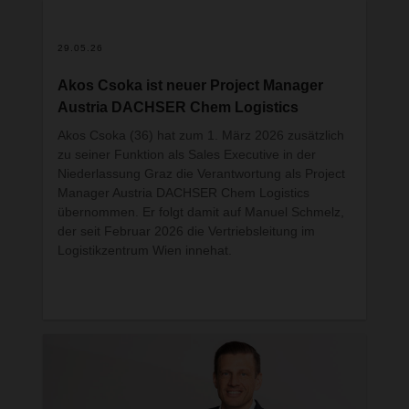
In einer Zeit geopolitischer Fragmentierung geht
es bei der Logistik nicht mehr nur um den
effizienten Transport von Gütern – sie wird
29.05.26
zunehmend zu einer Frage der Resilienz,
Souveränität und des Vertrauens. Darüber haben
Akos Csoka ist neuer Project Manager
am Rande einer hochkarätigen Veranstaltung in
Austria DACHSER Chem Logistics
der DACHSER Niederlassung in Tampere,
Finnland, der ehemalige US-Botschafter in
Akos Csoka (36) hat zum 1. März 2026 zusätzlich
Finnland, Charles C. Adams Jr., Dr. Junhua
zu seiner Funktion als Sales Executive in der
Zhang, Politikwissenschaftler am European
Niederlassung Graz die Verantwortung als Project
Institute for Asian Studies in Brüssel, und
Manager Austria DACHSER Chem Logistics
DACHSER COO Road Logistics, Alexander Tonn,
übernommen. Er folgt damit auf Manuel Schmelz,
diskutiert.
der seit Februar 2026 die Vertriebsleitung im
Logistikzentrum Wien innehat.