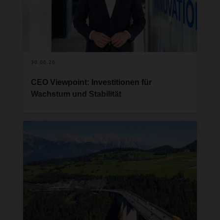
30.06.26
CEO Viewpoint: Investitionen für
Wachstum und Stabilität
DACHSER hat vor kurzem ein klares Signal für
Wachstum und Stabilität in Deutschland und
Europa gesetzt. Seine weltweit größte operative
Niederlassung in Memmingen wird erneut
erweitert. Der Logistikdienstleister investiert rund
30 Millionen Euro in ein hochmodernes
Umschlagterminal für Industrie- und Konsumgüter,
das mit der preisgekrönten @ILO-Digital-Twin-
Technologie und Ladeinfrastruktur für Elektro-Lkw
ausgestattet sein wird. Gedanken von CEO
Burkhard Eling.