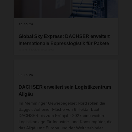
zentrale Fragen gestellt und einen besonderen
Fokus auf die Integration von DACHSER &
FERCAM Italia gelegt.
26.05.26
Global Sky Express: DACHSER erweitert
internationale Expresslogistik für Pakete
und Dokumente
Mit Global Sky Express bietet DACHSER eine
internationale Expresslösung für den schnellen,
transparenten und planbaren Versand von
26.05.26
Paketen und Dokumenten in nahezu 200 Länder
weltweit.
DACHSER erweitert sein Logistikzentrum
Allgäu
Im Memminger Gewerbegebiet Nord rollen die
Bagger: Auf einer Fläche von 8 Hektar baut
DACHSER bis zum Frühjahr 2027 eine weitere
Logistikanlage für Industrie- und Konsumgüter, die
das Allgäu mit Europa und der Welt verbindet.