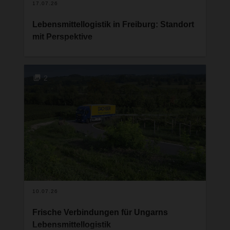
17.07.26
Lebensmittellogistik in Freiburg: Standort
mit Perspektive
Mit der Erweiterung des Logistikzentrums entsteht
in Freiburg ein neuer Standort für
Lebensmittellogistik bei DACHSER. Das
2
Unternehmen stärkt damit nicht nur seine Präsenz
im Dreiländereck Deutschland-Frankreich-
Schweiz, sondern setzt ein sichtbares Zeichen für
die strategische Weiterentwicklung seines
Netzwerks.
10.07.26
Frische Verbindungen für Ungarns
Lebensmittellogistik