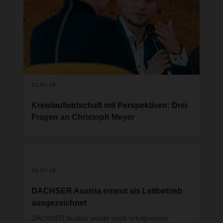
22.07.26
Kreislaufwirtschaft mit Perspektiven: Drei
Fragen an Christoph Meyer
In der aktuellen Folge des DACHSER Podcasts
„Network Talk“ spricht Christoph Meyer,
Projektmanager bei DACHSER, gemeinsam mit
Levi Muwanah, Mitgründer von Trash4Cash, über
20.07.26
die Entwicklung einer Business-Idee, die sich
innerhalb weniger Jahre zu einem professionell
DACHSER Austria erneut als Leitbetrieb
geführten Sozialunternehmen entwickelt hat. Aus
ausgezeichnet
einem Austauschprogramm zwischen
Jugendlichen aus Deutschland und Sambia
DACHSER Austria wurde nach erfolgreicher