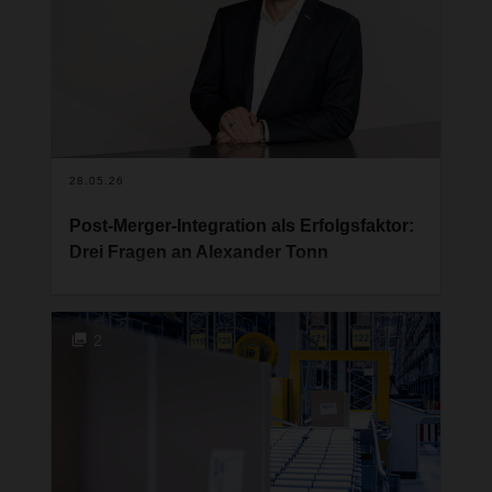
28.05.26
Post-Merger-Integration als Erfolgsfaktor:
Drei Fragen an Alexander Tonn
In der aktuellen Folge des globalen DACHSER
Podcasts „Network Talk“ spricht Alexander Tonn,
COO Road Logistics, über die strategische
2
Weiterentwicklung des europäischen Netzwerks
von DACHSER. Im Fokus stehen die Integration
neuer Beteiligungen und Zukäufe ins Netzwerk,
die damit einhergehende Expansion in Europa
sowie die Herausforderungen einer sich
wandelnden Logistikbranche. Wir haben ihm drei