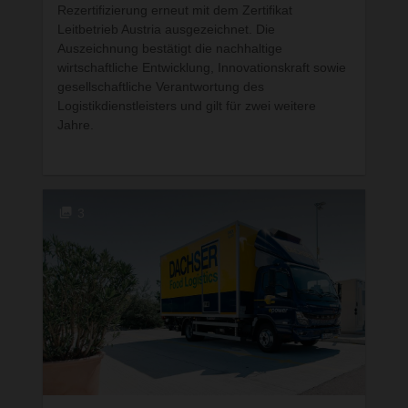
entstand in Livingstone eine
Rezertifizierung erneut mit dem Zertifikat
Recyclingorganisation, die heute lokale
Leitbetrieb Austria ausgezeichnet. Die
Wertstoffkreisläufe aufbaut und damit zusätzliche
Auszeichnung bestätigt die nachhaltige
Einkommensmöglichkeiten für die Anwohner der
wirtschaftliche Entwicklung, Innovationskraft sowie
Region schafft. Christoph Meyer hatte im Rahmen
gesellschaftliche Verantwortung des
des Austauschprogramms die Gelegenheit,
Logistikdienstleisters und gilt für zwei weitere
Trash4Cash vor Ort kennenzulernen. Wir haben
Jahre.
mit ihm darüber gesprochen, welche Faktoren
hinter dem Erfolg des einstigen Start-ups stehen
und welche Erfahrungen er vor Ort gesammelt
hat.
3