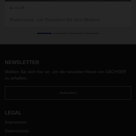
11.12.25
Rotterdam: ein Standort für drei Welten
Alles unter einem Dach: DACHSER setzt mit dem
Logistikzentrum Rotterdam auf einen hoch vernetzten
Standort für alle Geschäftsbereiche. Moderne Lager,
multimodale Verbindungen und die zentrale Lage in
unmittelbarer Nähe zu den großen Ballungsräumen machen
die Niederlassung zu einem Dreh- und Angelpunkt für
NEWSLETTER
effiziente Warenströme in den Benelux-Staaten und darüber
Melden Sie sich hier an, um die neuesten News von DACHSER
hinaus.
zu erhalten.
Anmelden
LEGAL
Impressum
Datenschutz