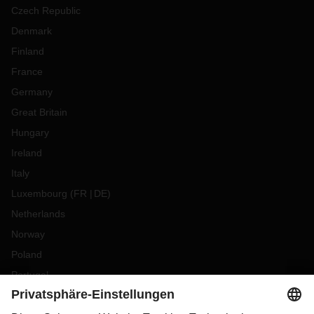
Czech Republic
Denmark
Finland
France
Germany
Great Britain
Hungary
Ireland
Italy
Luxembourg
(
FR
DE
)
Netherlands
Norway
Poland
Portugal
Romania