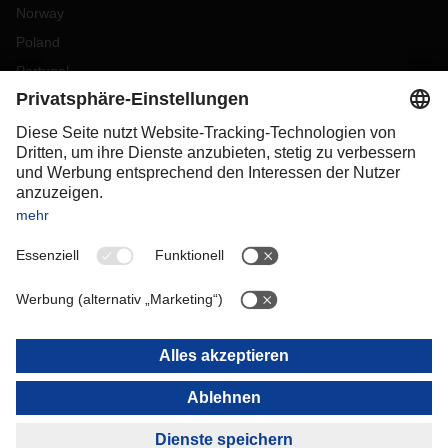
Norway
Poland
Portugal
Romania
Slovakia
Spain
Sweden
Switzerland
(
DE
FR
)
Turkey
OCEANIA
Australia
New Zealand