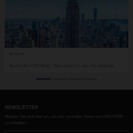
18.11.24
Nach der US-Wahl: Wie steht es um die globale
Handelspolitik?
Die USA haben gewählt. Was schon heute, kurz nach der
Wahl, feststeht: Die nächste US-Präsidentschaft fällt in eine
geopolitisch unübersichtliche Lage, in der vor allem eines
regiert: Unsicherheit, die auch weiterhin in Abschottung
NEWSLETTER
münden wird. Ist die Globalisierung damit am Ende? Hat
sich die Idee des Freihandels und des Miteinanders auf den
Melden Sie sich hier an, um die neuesten News von DACHSER
Märkten überlebt? Und welche Rolle spielt Europa?
zu erhalten.
Gedanken von Burkhard Eling, CEO von DACHSER, worauf
es künftig bei der Steuerung globaler Handelsströme