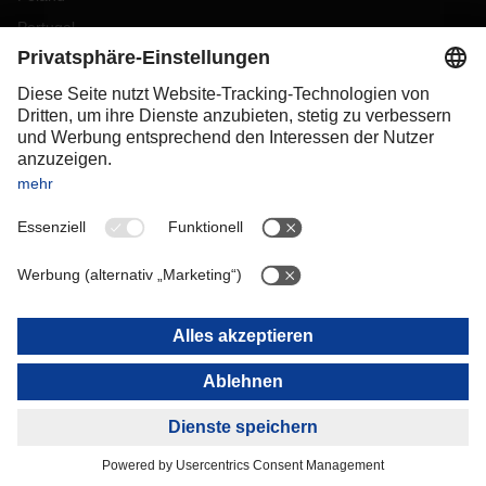
Portugal
Romania
Slovakia
Spain
Sweden
Switzerland
(
DE
FR
)
Turkey
OCEANIA
Australia
New Zealand