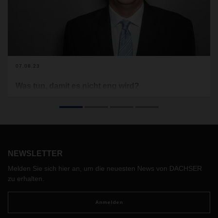
07.08.23
Was tun, damit es nicht eng wird?
Warum es gegen Lieferengpässe kein Allheilmittel gibt,
bessere Prognosen aber trotzdem entgegenwirken –
darüber spricht Michael Rainer, Managing Director Air & Sea
Logistics von DACHSER Eastern Europe and Austria.
NEWSLETTER
Melden Sie sich hier an, um die neuesten News von DACHSER
zu erhalten.
Anmelden