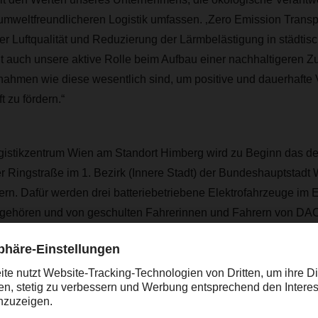
 umweltfreundlicheren Logistik umfassen. ‚Zero Emission Transpor
r Luftqualität und Reduzierung der Lärmbelästigung in städtis
t auch unsere aktive Rolle beim Aufbau einer nachhaltigeren Zu
ahmen wie diese wesentlich sind, um positive und dauerhafte
 zu fördern.“
ikzentrum Wien am Standort Himberg wird zu Beginn das defin
 Ringstraße im 1. Bezirk (Innere Stadt) der Bundeshauptstadt W
fern. Dafür werden drei batteriebetriebene Elektrofahrzeuge im E
 gehören und von geschulten Fahrerinnen und Fahrern von D
r Ausbildung neuer Berufskraftfahrerinnen und Berufskraftfahrer
er auf den Einsatz der modernen und innovativen E-Fahrzeuge. D
urde bereits im Rahmen der laufenden Standorterweiterung insta
euge bezieht DACHSER in Himberg zu 100% aus erneuerbaren En
-Lkw startet das Unternehmen voraussichtlich in den nächsten