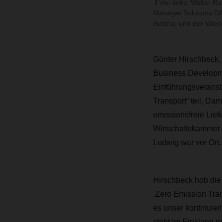
Von links: Walter 
Manager Solutions D
Austria; und der Wien
Günter Hirschbeck,
Business Developm
Einführungsveranst
Transport“ teil. Da
emissionsfreie Lief
Wirtschaftskammer Wi
Ludwig war vor Ort.
Hirschbeck hob die 
‚Zero Emission Tra
es unser kontinuier
steht im Einklang 