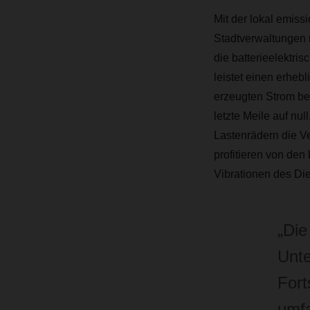
Mit der lokal emis
Stadtverwaltungen 
die batterieelektri
leistet einen erheb
erzeugten Strom bez
letzte Meile auf nu
Lastenrädern die V
profitieren von den
Vibrationen des Di
„Die
Unte
Fort
umfa