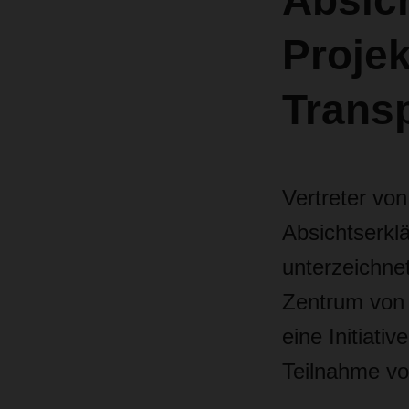
Absich
Proje
Transp
Vertreter vo
Absichtserklä
unterzeichnet
Zentrum von W
eine Initiati
Teilnahme vo