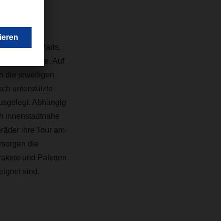
ädtischen
hen, Oslo, Paris,
nstadtgebiete. Auf
 die jeweiligen
ch unterstützte
ausgelegt. Abhängig
h innenstadtnahe
nräder ihre Tour am
rsorgen die
Pakete und Paletten
ignet sind.