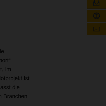
ie
port“
t, im
tprojekt ist
asst die
n Branchen.