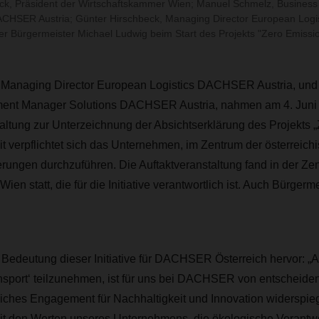
Ruck, Präsident der Wirtschaftskammer Wien; Manuel Schmelz, Busines
ACHSER Austria; Günter Hirschbeck, Managing Director European Log
er Bürgermeister Michael Ludwig beim Start des Projekts "Zero Emissio
 Managing Director European Logistics DACHSER Austria, un
ent Manager Solutions DACHSER Austria, nahmen am 4. Juni 
altung zur Unterzeichnung der Absichtserklärung des Projekts 
mit verpflichtet sich das Unternehmen, im Zentrum der österreic
erungen durchzuführen. Die Auftaktveranstaltung fand in der Zen
en statt, die für die Initiative verantwortlich ist. Auch Bürgerm
Bedeutung dieser Initiative für DACHSER Österreich hervor: „A
nsport‘ teilzunehmen, ist für uns bei DACHSER von entscheide
liches Engagement für Nachhaltigkeit und Innovation widerspiegel
mit den Werten unseres Unternehmens, die ökologische Verantw