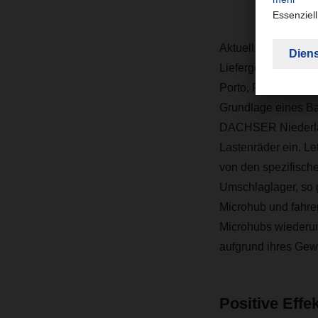
Aktuell gibt es DAC
Liefergebieten: In 
Porto, Prag, Strasb
Grundlage eines Ba
DACHSER Niederlass
Lastenräder ein. Le
von den spezifisch
Umschlaglager, so g
Microhub und fahre
Microhubs wiederum
aufgrund ihres Gewi
Positive Effe