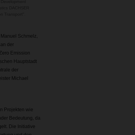
s Development
istics DACHSER
n Transport".
d Manuel Schmelz,
an der
„Zero Emission
hischen Hauptstadt
trale der
eister Michael
n Projekten wie
nder Bedeutung, da
t. Die Initiative
ortung und den