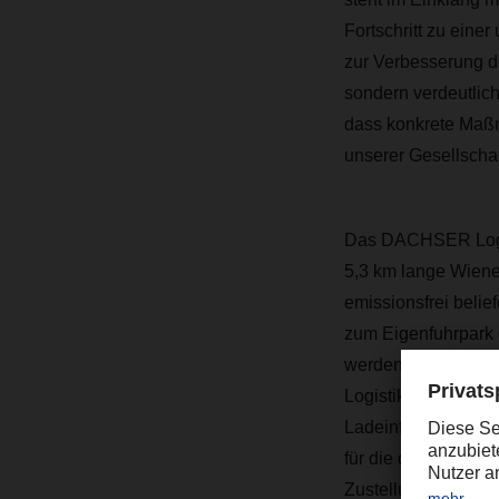
Fortschritt zu einer
zur Verbesserung de
sondern verdeutlich
dass konkrete Maßn
unserer Gesellschaft
Das DACHSER Logist
5,3 km lange Wiener
emissionsfrei belie
zum Eigenfuhrpark
werden. Auch bei de
Logistikdienstleist
Ladeinfrastruktur w
für die drei Fahrz
Zustellung durch E