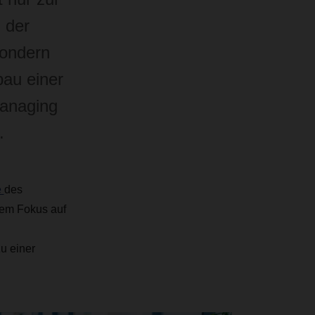
 der
sondern
bau einer
Managing
.
e
des
dem Fokus auf
u einer