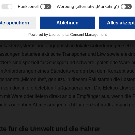
HSER Emission-Free Delivery bereits in 13 definierten innerst
Berlin, Dortmund, Freiburg, Hamburg, Kopenhagen, Madrid, Münc
ourg und Stuttgart. Dazu kommen bis Ende 2025 11 weitere Inne
ukastensystems und angepasst an lokale Anforderungen setzen
ungen batterieelektrische Transporter und Lkw sowie elektris
tztere sind speziell für Stückgut und schwere, palettierte Ware 
en Anforderungen eines Standorts werden bei dem Konzept auc
enannte „Microhubs“, genutzt. In diesem Fall starten die Laste
n von dort in die belebten Fußgängerzonen. Die Elektro-Lkw ve
 mit Ware oder liefern direkt an die Empfänger aus, wenn die 
chts oder ihrer Abmessungen nicht für den Fahrradtransport gee
kte für die Umwelt und die Fahrer