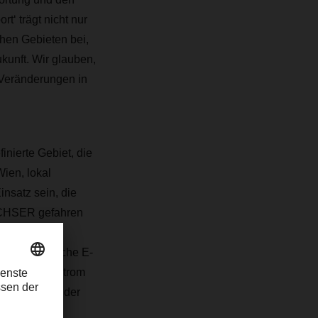
t‘ trägt nicht nur
chen Gebieten bei,
kunft. Wir glauben,
 Veränderungen in
ierte Gebiet, die
ien, lokal
insatz sein, die
ACHSER gefahren
 setzt der
ie erforderliche E-
lliert. Den Strom
ergien. Mit der
 Wochen.