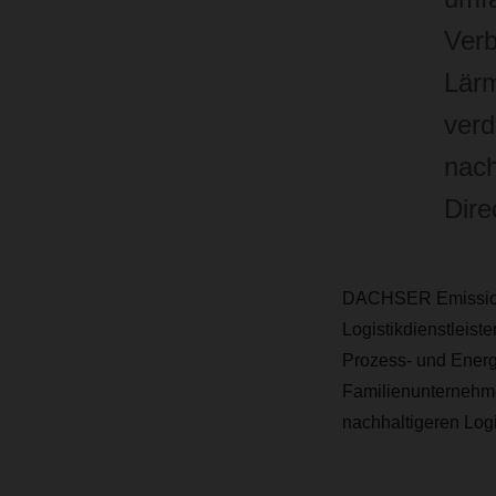
Verb
Lärm
verd
nach
Dire
DACHSER Emission-F
Logistikdienstleist
Prozess- und Energi
Familienunternehme
nachhaltigeren Logi