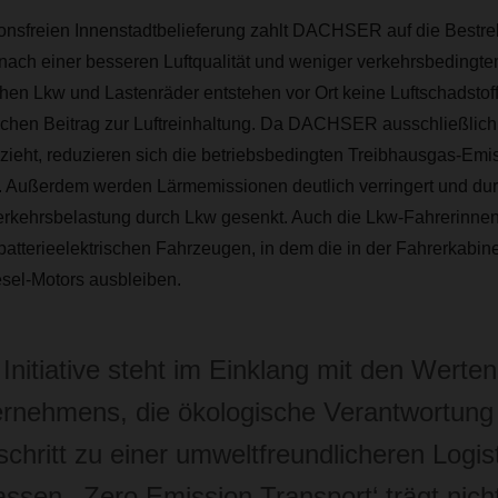
sionsfreien Innenstadtbelieferung zahlt DACHSER auf die Bestr
nach einer besseren Luftqualität und weniger verkehrsbedingte
schen Lkw und Lastenräder entstehen vor Ort keine Luftschadsto
lichen Beitrag zur Luftreinhaltung. Da DACHSER ausschließlich
ieht, reduzieren sich die betriebsbedingten Treibhausgas-Emis
ll. Außerdem werden Lärmemissionen deutlich verringert und du
erkehrsbelastung durch Lkw gesenkt. Auch die Lkw-Fahrerinnen
 batterieelektrischen Fahrzeugen, in dem die in der Fahrerkabin
esel-Motors ausbleiben.
 Initiative steht im Einklang mit den Werte
rnehmens, die ökologische Verantwortung
schritt zu einer umweltfreundlicheren Logis
ssen. ‚Zero Emission Transport‘ trägt nich