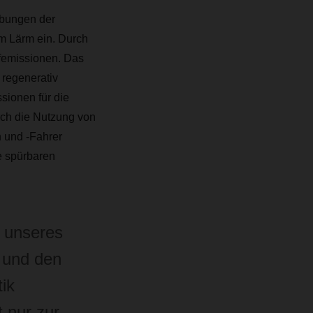
ebungen der
m Lärm ein. Durch
ffemissionen. Das
 regenerativ
sionen für die
rch die Nutzung von
 und -Fahrer
e spürbaren
n unseres
 und den
tik
t nur zur