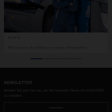
05.09.22
Mit eigener Ausbildung gegen steigenden
Fahrermangel
Während der Corona-Pandemie stieg die Nachfrage nach
Berufskraffahrerinnen und Berufskraftfahrern deutlich –
momentan werden allein beim Logistikspezialisten
DACHSER viermal so viele Stellen ausgeschrieben als noch
NEWSLETTER
vor Corona. Der internationale Logistikdienstleister versucht,
mit einem eigenen Ausbildungsprogramm jungen Menschen
Melden Sie sich hier an, um die neuesten News von DACHSER
die vielfältige Branche schmackhaft zu machen.
zu erhalten.
Anmelden