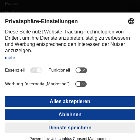
Poland
Portugal
Romania
Slovakia
Spain
Sweden
Switzerland
(
DE
FR
)
Turkey
OCEANIA
Australia
New Zealand