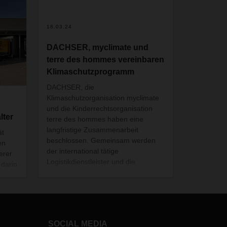
18.03.24
DACHSER, myclimate und
terre des hommes vereinbaren
Klimaschutzprogramm
DACHSER, die
Klimaschutzorganisation myclimate
und die Kinderrechtsorganisation
lter
terre des hommes haben eine
langfristige Zusammenarbeit
ät
beschlossen. Gemeinsam werden
en
der international tätige
erer
Logistikdienstleister und die
 darin
gemeinnützigen Organisationen
SER
weltweit neue Klimaschutzprojekte
ins Leben rufen oder bestehende
neu
Initiativen ausbauen. Eine
entsprechende Vereinbarung wurde
SOCIAL MEDIA
im Dezember 2023 unterzeichnet.