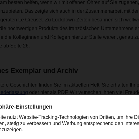
 am besten helfen, wenn wir mit offenen Ohren auf Sie zugehen
zubieten. Das zeigte sich auch in der Zusammenarbeit mit d
hgeräten Le Creuset. Zu Lockdown-Zeiten besannen sich weltw
die hochwertigen Produkte des französischen Unternehmens er
 die Kolleginnen und Kollegen hier zur Stelle waren, genau z
e ab Seite 26.
ches Exemplar und Archiv
tere Geschichten finden Sie im aktuellen Heft. Sie erhalten Ihr 
Niederlassung
oder hier als PDF. Wir wünschen Ihnen viel Freude
.
erne in unseren älteren
DACHSER magazin Ausgaben
.