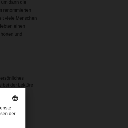
, um dann die
em renommierten
eit viele Menschen
lebten einen
uhörten und
persönliches
 bei der Lektüre