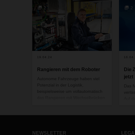
2
2
19.04.24
16.04
Rangieren mit dem Roboter
Die 
jetzt
Autonome Fahrzeuge haben viel
Potenzial in der Logistik,
Das N
beispielsweise um vollautomatisch
verlä
das Rangieren mit Wechselbrücken
Auf d
zu übernehmen. Doch wie lässt sich
praxi
das auf einem betriebsamen
haben
Speditionshof sicher und effizient
einig
umsetzen? Am DACHSER Standort
meist
in Langenau bei Ulm wurde daran
NEWSLETTER
LEGA