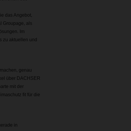
e
ie das Angebot,
l Groupage, als
lösungen. Im
s zu aktuellen und
u machen, genau
rtikel über DACHSER
arte mit der
maschutz fit für die
gerade in