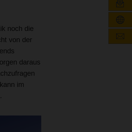
ik noch die
cht von der
rends
orgen daraus
achzufragen
 kann im
.