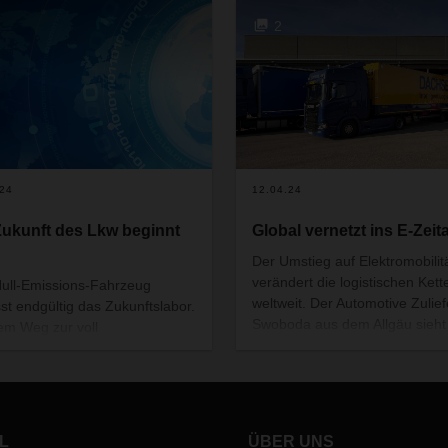
2
.24
12.04.24
Zukunft des Lkw beginnt
Global vernetzt ins E-Zeita
Der Umstieg auf Elektromobilit
verändert die logistischen Kett
ull-Emissions-Fahrzeug
weltweit. Der Automotive Zulief
sst endgültig das Zukunftslabor.
Swoboda aus dem Allgäu sieht
em Weg zur voll
auch eine Chance. Mit DACH
stauglichen Alltagstechnologie
stellt das Unternehmen seine
 die neuen Lkw aber noch
weltweiten Lieferketten dafür 
e Herausforderungen zu
auf.
ern.
L
ÜBER UNS