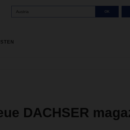
Austria
OK
ISTEN
eue DACHSER magazi