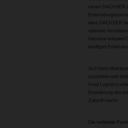
neuen DACHSER maga
Entwicklungsszenar
dass DACHSER hierz
optimale Verzahnun
Interview erläutert
künftigen Entwicklu
Sich beim Marktpot
zuzuhören und ents
Food Logistics wider
Erweiterung des int
Zukunft macht.
Die weltweite Pande