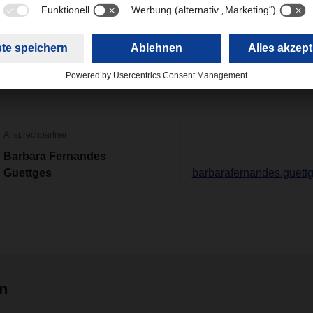
R Magazine 01/24
(6,01 MB)
Ansprechpartner
Barbara Fernandes
Guettges
barbarafernandes.guet
en