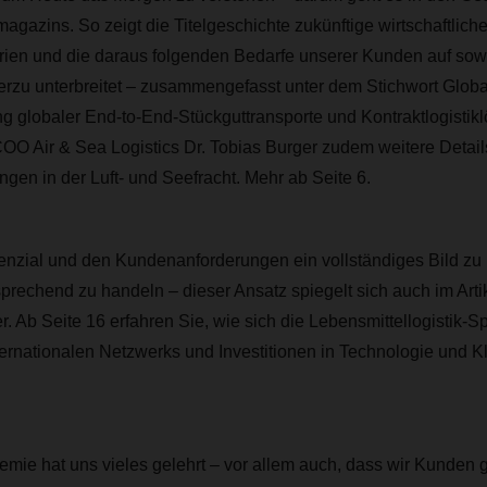
zins. So zeigt die Titelgeschichte zukünftige wirtschaftlich
ien und die daraus folgenden Bedarfe unserer Kunden auf sow
u unterbreitet – zusammengefasst unter dem Stichwort Globa
g globaler End-to-End-Stückguttransporte und Kontraktlogistik
 COO Air & Sea Logistics Dr. Tobias Burger zudem weitere Detail
ngen in der Luft- und Seefracht. Mehr ab Seite 6.
enzial und den Kundenanforderungen ein vollständiges Bild z
prechend zu handeln – dieser Ansatz spiegelt sich auch im A
. Ab Seite 16 erfahren Sie, wie sich die Lebensmittellogistik-Sp
ernationalen Netzwerks und Investitionen in Technologie und Kli
mie hat uns vieles gelehrt – vor allem auch, dass wir Kunden 