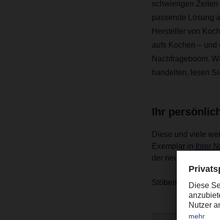
schwierigen Zeiten
passende Lösung an
Hersteller von Koc
aufs Kochen – und 
Nachfrageboom. Wie
handelten, lesen Si
Ihr persönli
Diese und viele wei
Exemplar in
Ihrer 
der neuen Ausgabe
Stöbern Sie auch g