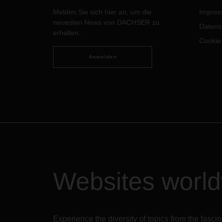
im Echtbetrieb geforscht.
Melden Sie sich hier an, um die
Impre
neuesten News von DACHSER zu
Datens
erhalten.
Cookie
Anmelden
Websites worl
Experience the diversity of topics from the fasc