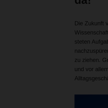
da!
Die Zukunft 
Wissenschaft 
steten Aufga
nachzuspüren
zu ziehen. G
und vor allem
Alltagsgesch