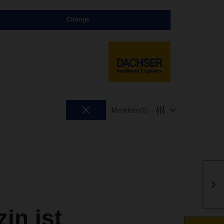
Change
Merkliste
(0)
n ist