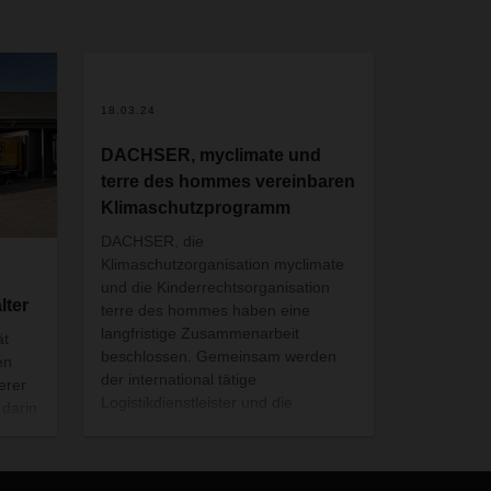
18.03.24
DACHSER, myclimate und
terre des hommes vereinbaren
Klimaschutzprogramm
DACHSER, die
Klimaschutzorganisation myclimate
und die Kinderrechtsorganisation
lter
terre des hommes haben eine
langfristige Zusammenarbeit
ät
beschlossen. Gemeinsam werden
en
der international tätige
erer
Logistikdienstleister und die
 darin
gemeinnützigen Organisationen
SER
weltweit neue Klimaschutzprojekte
ins Leben rufen oder bestehende
neu