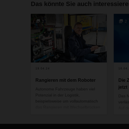
Das könnte Sie auch interessier
2
2
19.04.24
16.04
Rangieren mit dem Roboter
Die 
jetzt
Autonome Fahrzeuge haben viel
Potenzial in der Logistik,
Das N
beispielsweise um vollautomatisch
verlä
das Rangieren mit Wechselbrücken
Auf d
zu übernehmen. Doch wie lässt sich
praxi
das auf einem betriebsamen
haben
Speditionshof sicher und effizient
einig