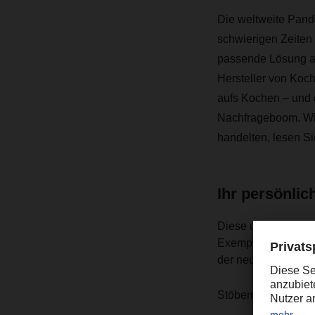
Die weltweite Pande
schwierigen Zeiten
passende Lösung an
Hersteller von Koc
aufs Kochen – und 
Nachfrageboom. Wie
handelten, lesen Si
Ihr persönli
Diese und viele wei
Exemplar in
Ihrer 
der neuen Ausgabe
Stöbern Sie auch g