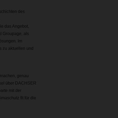
schichten des
e
ie das Angebot,
l Groupage, als
lösungen. Im
s zu aktuellen und
u machen, genau
rtikel über DACHSER
arte mit der
maschutz fit für die