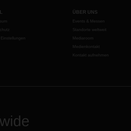
auf.
ern.
L
ÜBER UNS
ssum
Events & Messen
chutz
Standorte weltweit
 Einstellungen
Mediaroom
Medienkontakt
Kontakt aufnehmen
dwide