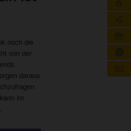
ik noch die
cht von der
rends
orgen daraus
achzufragen
 kann im
.