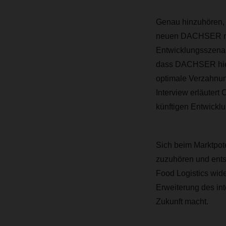
Genau hinzuhören, 
neuen DACHSER maga
Entwicklungsszenar
dass DACHSER hierz
optimale Verzahnun
Interview erläutert
künftigen Entwicklu
Sich beim Marktpot
zuzuhören und ents
Food Logistics wider
Erweiterung des int
Zukunft macht.