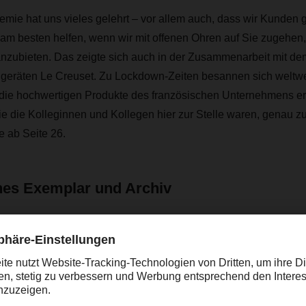
mie hat uns vieles gelehrt – vor allem auch, dass wir Kunden 
 am besten helfen, wenn wir mit offenen Ohren auf Sie zugehen
zubieten. Das zeigte sich auch in der Zusammenarbeit mit d
hgeräten Le Creuset. Zu Lockdown-Zeiten besannen sich weltw
die hochwertigen Produkte des französischen Unternehmens er
 die Kolleginnen und Kollegen hier zur Stelle waren, genau z
e ab Seite 26.
ches Exemplar und Archiv
tere Geschichten finden Sie im aktuellen Heft. Sie erhalten Ihr 
Niederlassung
oder hier als PDF. Wir wünschen Ihnen viel Freude
.
erne in unseren älteren
DACHSER magazin Ausgaben
.