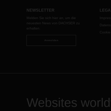
umsetzen? Am DACHSER Standort
meist
in Langenau bei Ulm wurde daran
NEWSLETTER
LEGA
im Echtbetrieb geforscht.
Melden Sie sich hier an, um die
Impre
neuesten News von DACHSER zu
Datens
erhalten.
Cookie
Anmelden
Websites worl