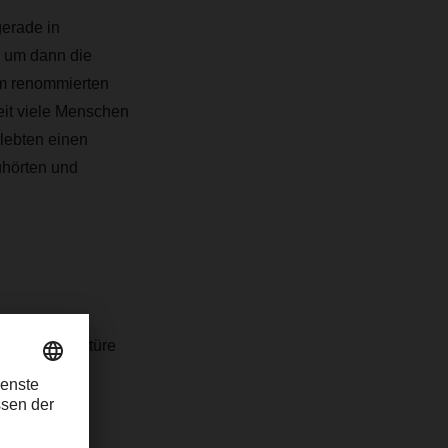
gerade in
, um dann die
em renommierten
eit viele Menschen
lebten einen
uhörten und
persönliches
 bei der Lektüre