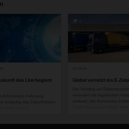
en
2
.24
12.04.24
Zukunft des Lkw beginnt
Global vernetzt ins E-Zeita
Der Umstieg auf Elektromobilit
verändert die logistischen Kett
ull-Emissions-Fahrzeug
weltweit. Der Automotive Zulief
sst endgültig das Zukunftslabor.
Swoboda aus dem Allgäu sieht
em Weg zur voll
auch eine Chance. Mit DACH
stauglichen Alltagstechnologie
stellt das Unternehmen seine
 die neuen Lkw aber noch
weltweiten Lieferketten dafür 
e Herausforderungen zu