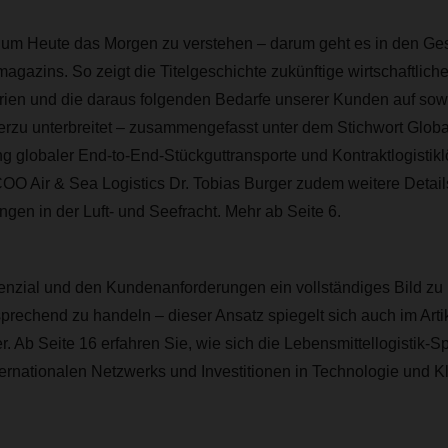
um Heute das Morgen zu verstehen – darum geht es in den Ge
zins. So zeigt die Titelgeschichte zukünftige wirtschaftlich
ien und die daraus folgenden Bedarfe unserer Kunden auf sow
u unterbreitet – zusammengefasst unter dem Stichwort Globa
g globaler End-to-End-Stückguttransporte und Kontraktlogistik
 COO Air & Sea Logistics Dr. Tobias Burger zudem weitere Detail
ngen in der Luft- und Seefracht. Mehr ab Seite 6.
enzial und den Kundenanforderungen ein vollständiges Bild z
prechend zu handeln – dieser Ansatz spiegelt sich auch im A
. Ab Seite 16 erfahren Sie, wie sich die Lebensmittellogistik-Sp
ernationalen Netzwerks und Investitionen in Technologie und Kli