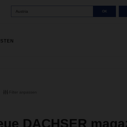
Austria
OK
ISTEN
Filter anpassen
eue DACHSER magazi