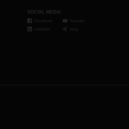
Initiativen ausbauen. Eine
entsprechende Vereinbarung wurde
SOCIAL MEDIA
im Dezember 2023 unterzeichnet.
Facebook
Youtube
LinkedIn
Xing