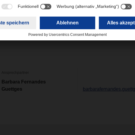
R Magazine 01/24
(6,01 MB)
Ansprechpartner
Barbara Fernandes
Guettges
barbarafernandes.guet