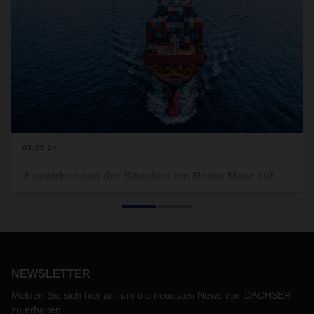
03.06.24
Auswirkungen der Situation am Roten Meer auf
die Marktdynamik
Die Situation im Roten Meer zeigt in Bezug auf die
Sicherheit der Schiffe keinerlei Besserung. Die Houthi-
Rebellen weiten Ihre Ziele im Roten Meer und im Golf von
Aden aus und zwingen Reedereien, ihre Netzwerke zu
NEWSLETTER
ändern und anzupassen, um Besatzungen und Schiffe zu
schützen. Diese Situation hat zu einer Vielzahl an
Melden Sie sich hier an, um die neuesten News von DACHSER
Serviceveränderungen geführt und die Laufzeiten erheblich
zu erhalten.