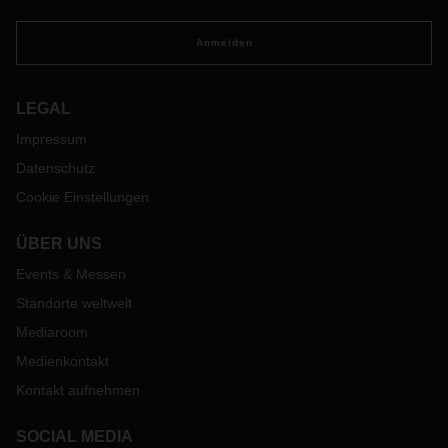
verlängert, vor allem auf den Verkehren von Europa nach
Asien / Indien-Pakistan-Bangladesh-Ceylon (IPBC) und
Anmelden
umgekehrt sowie in den Nahen Osten.
LEGAL
Impressum
Datenschutz
Cookie Einstellungen
ÜBER UNS
Events & Messen
Standorte weltweit
Mediaroom
Medienkontakt
Kontakt aufnehmen
SOCIAL MEDIA