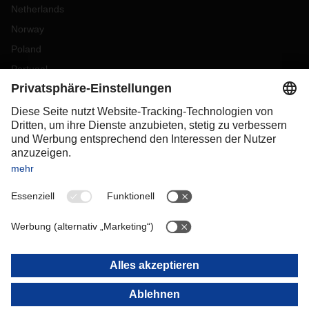
Netherlands
Norway
Poland
Portugal
Romania
Slovakia
Spain
Sweden
Switzerland
(
DE
FR
)
Turkey
OCEANIA
Australia
New Zealand