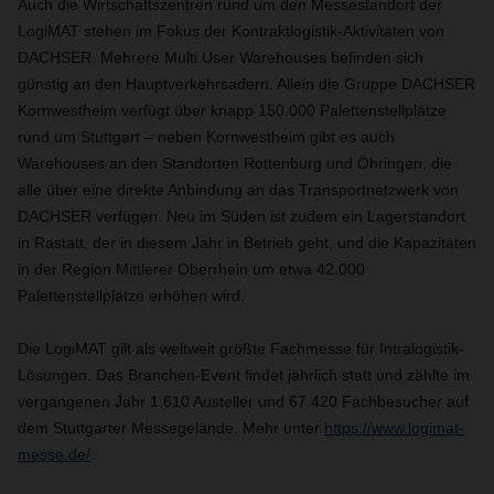
Auch die Wirtschaftszentren rund um den Messestandort der
LogiMAT stehen im Fokus der Kontraktlogistik-Aktivitäten von
DACHSER. Mehrere Multi User Warehouses befinden sich
günstig an den Hauptverkehrsadern. Allein die Gruppe DACHSER
Kornwestheim verfügt über knapp 150.000 Palettenstellplätze
rund um Stuttgart – neben Kornwestheim gibt es auch
Warehouses an den Standorten Rottenburg und Öhringen, die
alle über eine direkte Anbindung an das Transportnetzwerk von
DACHSER verfügen. Neu im Süden ist zudem ein Lagerstandort
in Rastatt, der in diesem Jahr in Betrieb geht, und die Kapazitäten
in der Region Mittlerer Oberrhein um etwa 42.000
Palettenstellplätze erhöhen wird.
Die LogiMAT gilt als weltweit größte Fachmesse für Intralogistik-
Lösungen. Das Branchen-Event findet jährlich statt und zählte im
vergangenen Jahr 1.610 Austeller und 67.420 Fachbesucher auf
dem Stuttgarter Messegelände. Mehr unter
https://www.logimat-
messe.de/
.