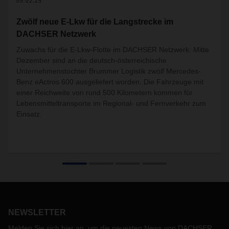
05.02.25
Zwölf neue E-Lkw für die Langstrecke im
DACHSER Netzwerk
Zuwachs für die E-Lkw-Flotte im DACHSER Netzwerk: Mitte
Dezember sind an die deutsch-österreichische
Unternehmenstochter Brummer Logistik zwölf Mercedes-
Benz eActros 600 ausgeliefert worden. Die Fahrzeuge mit
einer Reichweite von rund 500 Kilometern kommen für
Lebensmitteltransporte im Regional- und Fernverkehr zum
Einsatz.
NEWSLETTER
Melden Sie sich hier an, um die neuesten News von DACHSER