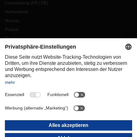
Luxembourg
(
FR
DE
)
Netherlands
Norway
Poland
Portugal
Romania
Slovakia
Spain
Sweden
Switzerland
(
DE
FR
)
Turkey
OCEANIA
Australia
New Zealand