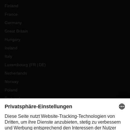
Finland
France
Germany
Great Britain
Hungary
Ireland
Italy
Luxembourg
(
FR
DE
)
Netherlands
Norway
Poland
Portugal
Romania
Slovakia
Spain