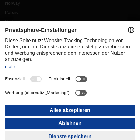
Norway
Poland
Portugal
Romania
Slovakia
Spain
Sweden
Switzerland
(
DE
FR
)
Turkey
OCEANIA
Australia
New Zealand