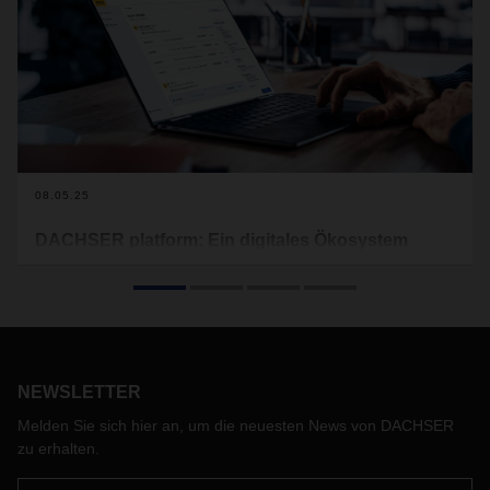
08.05.25
DACHSER platform: Ein digitales Ökosystem
Die DACHSER platform bietet Kunden eine zentrale, digitale
Lösung rund um Transporte und Warehousing. Nach der
Luft- und Seefracht arbeiten nun nach und nach Kunden aus
dem Business Field Road Logistics mit der Anwendung. Lars
Relitz, Head of Corporate Digital Innovation & Development,
gibt Einblicke über die Erfahrungen bis hierher und die
NEWSLETTER
nächsten Schritte der Umsetzung.
Melden Sie sich hier an, um die neuesten News von DACHSER
zu erhalten.