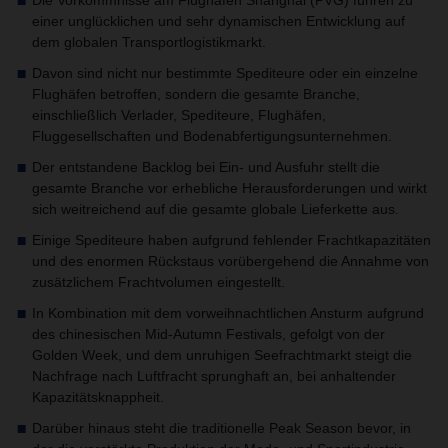
Die Vorkommnisse am Flughafen Shanghai (PVG) führen zu
einer unglücklichen und sehr dynamischen Entwicklung auf
dem globalen Transportlogistikmarkt.
Davon sind nicht nur bestimmte Spediteure oder ein einzelne
Flughäfen betroffen, sondern die gesamte Branche,
einschließlich Verlader, Spediteure, Flughäfen,
Fluggesellschaften und Bodenabfertigungsunternehmen.
Der entstandene Backlog bei Ein- und Ausfuhr stellt die
gesamte Branche vor erhebliche Herausforderungen und wirkt
sich weitreichend auf die gesamte globale Lieferkette aus.
Einige Spediteure haben aufgrund fehlender Frachtkapazitäten
und des enormen Rückstaus vorübergehend die Annahme von
zusätzlichem Frachtvolumen eingestellt.
In Kombination mit dem vorweihnachtlichen Ansturm aufgrund
des chinesischen Mid-Autumn Festivals, gefolgt von der
Golden Week, und dem unruhigen Seefrachtmarkt steigt die
Nachfrage nach Luftfracht sprunghaft an, bei anhaltender
Kapazitätsknappheit.
Darüber hinaus steht die traditionelle Peak Season bevor, in