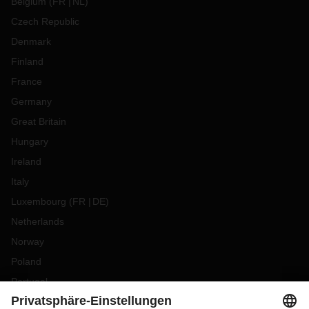
Belgium
(
FR
NL
)
Czech Republic
Denmark
Finland
France
Germany
Great Britain
Hungary
Ireland
Italy
Luxembourg
(
FR
DE
)
Netherlands
Norway
Poland
Portugal
Romania