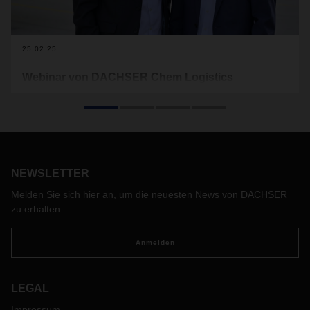
25.02.25
Webinar von DACHSER Chem Logistics
Österreich und Schweiz «Chemielogistik in
Bewegung»
Die Chemiebranche steht vor tiefgreifenden Veränderungen.
Geopolitische Unsicherheiten, die Energiewende und der
steigende Druck zur Nachhaltigkeit fordern insbesondere in
NEWSLETTER
der Logistik neue Strategien. Das Webinar „Chemielogistik in
Bewegung“ am 3. April 2025 um 15.00 Uhr stellt die
Melden Sie sich hier an, um die neuesten News von DACHSER
wichtigsten Erkenntnisse einer aktuellen Studie zur Thematik
zu erhalten.
vor, die in Zusammenarbeit mit DACHSER Chem Logistics
entstanden ist.
Anmelden
LEGAL
Impressum