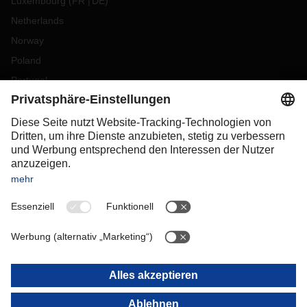
Luxembourg
(
FR
DE
)
Netherlands
Norway
Poland
Portugal
Romania
Slovakia
Spain
Sweden
Switzerland
(
DE
FR
)
Turkey
OCEANIA
Australia
New Zealand