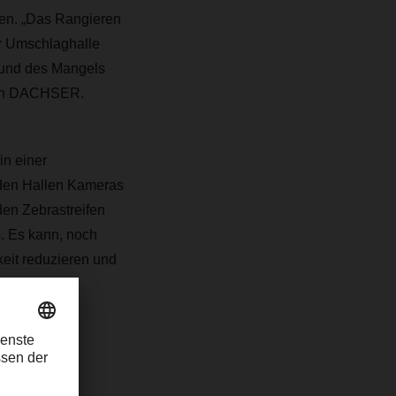
en. „Das Rangieren
er Umschlaghalle
grund des Mangels
 von DACHSER.
n einer
 den Hallen Kameras
den Zebrastreifen
s. Es kann, noch
eit reduzieren und