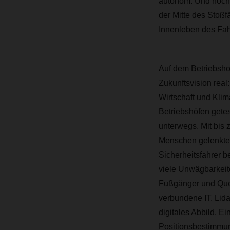
autonom. Und noch 
der Mitte des Stoßf
Innenleben des Fah
Auf dem Betriebsh
Zukunftsvision rea
Wirtschaft und Kli
Betriebshöfen getes
unterwegs. Mit bis 
Menschen gelenkten
Sicherheitsfahrer 
viele Unwägbarkeit
Fußgänger und Quer
verbundene IT. Lida
digitales Abbild. 
Positionsbestimmun