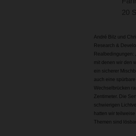
Fahr
20 S
André Bilz und Chr
Research & Develop
Realbedingungen: „
mit denen wir den w
ein sicherer Mischb
auch eine spürbare
Wechselbrücken rang
Zentimeter. Die Sen
schwierigen Lichtv
hatten wir teilweis
Themen sind lösbar