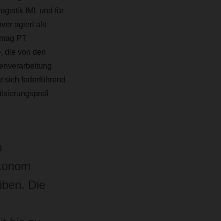
ogistik IML und für
er agiert als
Kamag PT
, die von den
tenverarbeitung
t sich federführend
tisierungsprofi
n
utonom
iben. Die
n