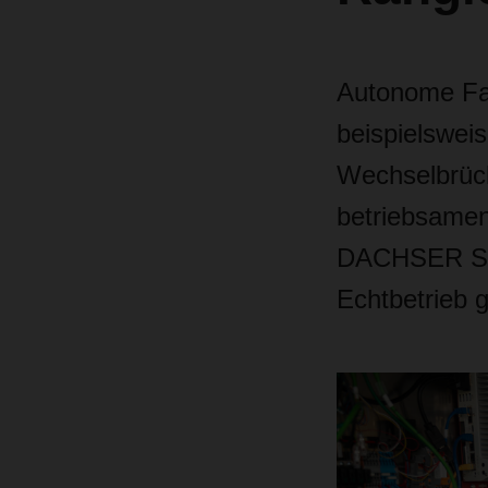
Autonome Fah
beispielswei
Wechselbrück
betriebsamen
DACHSER Sta
Echtbetrieb g