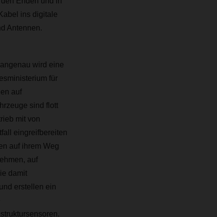
n den Enden und in
abel ins digitale
nd Antennen.
angenau wird eine
sministerium für
gen auf
rzeuge sind flott
rieb mit von
ll eingreifbereiten
sen auf ihrem Weg
nehmen, auf
ie damit
nd erstellen ein
e
struktursensoren.