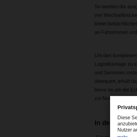
So werden die ausg
von Wechselbrücken
bietet beträchtlich
an Fahrerinnen und
Um den komplexen V
Logistikanlage zu 
und Sensoren instal
überquert, erhält d
bevor es um die Ec
zur Not auch sofort
In den Verkeh