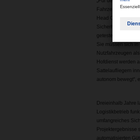
„Für den Mischbetr
Fahrzeuge nicht zu
Head Office von D
Sicherheitsbestimmu
getesteten Fahrzeug
Sie müssen sich in 
Nutzfahrzeugen als
Hofdienst werden 
Sattelaufliegern i
autonom bewegt“, er
Dreieinhalb Jahre l
Logistikbetrieb fun
umfangreiches Sich
Projektergebnisse 
automatisierten Gü