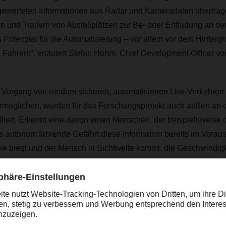
ewerteten Informationen aus Radar und Kameradaten übertrag
 und Trailern von Abstellplätzen zur Be- oder Entladung an d
es Potenzial für die Automatisierung – vor allem vor dem Hinter
 Fahrern“, erläutert Stefan Hohm, Chief Development Officer
organg von rundum sicheren, automatisierten Lkw-Verkehren i
ermöglichen, wurden für das Forschungsprojekt auch außen an
liert. Erkennt eine davon einen Menschen, der beispielsweise 
as autonom fahrende Gefährt diese Information bereits im Vorau
ke biegt und der Mensch in Sichtweite kommt, die Geschwindigk
 stoppen.
rsfluss integriert