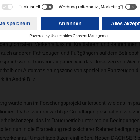
ieb auf unserem Gelände ist es entscheidend, dass die autono
m Hindernis werden“, sagt André Bilz, Team Leader Truck & Te
ACHSER. Bislang wäre es unter Beachtung der geltenden
ngen lediglich möglich, solche Fahrzeuge mit 6 bis 8 km/h zu b
e sind hingegen dreimal so schnell, mit bis zu 20 Stundenkilo
den „normalen“ Verkehrsfluss mit Kraftfahrern und -fahrerinnen i
 auch anderen Fahrzeugen und Fußgängern auf dem Betriebsho
anspruchsvolle Transportaufgaben wie das Umsetzen von Wech
nnerhalb der Automatisierungszone von speziellen Fahrzeugen 
klärt André Bilz.
ang wurde nun im Forschungsprojekt untersucht, wie das im pra
ktioniert. Dabei wurden wichtige Grundlagen geschaffen, wie zu
erheitskonzept, das im Dauerbetrieb unter realen Bedingungen v
sollen nun in die Erarbeitung rechtssicherer Rahmenbedingunge
terverkehr auf Umschlagplätzen einfließen. Neben DACHSER be