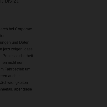
t bis zu
arch bei Corporate
ter
hrungen und Daten,
 jetzt zeigen, dass
r Prozesssicherheit
nen nicht nur
 im Fahrbetrieb um
ieren auch in
„Schwierigkeiten
neefall, aber diese