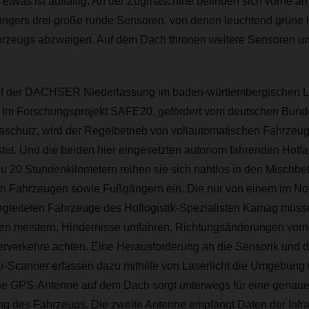
etwas ist auffällig: An der Zugmaschine befinden sich vorne a
ängers drei große runde Sensoren, von denen leuchtend grüne K
rzeugs abzweigen. Auf dem Dach thronen weitere Sensoren u
of der DACHSER Niederlassung im baden-württembergischen L
l: Im Forschungsprojekt SAFE20, gefördert vom deutschen Bunde
maschutz, wird der Regelbetrieb von vollautomatischen Fahrzeu
tet. Und die beiden hier eingesetzten autonom fahrenden Hoffah
zu 20 Stundenkilometern reihen sie sich nahtlos in den Mischbet
 Fahrzeugen sowie Fußgängern ein. Die nur von einem im Notfa
begleiteten Fahrzeuge des Hoflogistik-Spezialisten Kamag müs
en meistern, Hindernisse umfahren, Richtungsänderungen vor
verkehre achten. Eine Herausforderung an die Sensorik und d
r-Scanner erfassen dazu mithilfe von Laserlicht die Umgebung u
Eine GPS-Antenne auf dem Dach sorgt unterwegs für eine genau
g des Fahrzeugs. Die zweite Antenne empfängt Daten der Infra