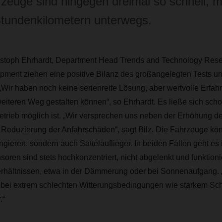
zeuge sind hingegen dreimal so schnell, mi
tundenkilometern unterwegs.
istoph Ehrhardt, Department Head Trends and Technology Rese
ment ziehen eine positive Bilanz des großangelegten Tests un
Wir haben noch keine serienreife Lösung, aber wertvolle Erfa
eiteren Weg gestalten können“, so Ehrhardt. Es ließe sich schon
etrieb möglich ist. „Wir versprechen uns neben der Erhöhung de
 Reduzierung der Anfahrschäden“, sagt Bilz. Die Fahrzeuge kön
ieren, sondern auch Sattelauflieger. In beiden Fällen geht es
soren sind stets hochkonzentriert, nicht abgelenkt und funktion
erhältnissen, etwa in der Dämmerung oder bei Sonnenaufgang. 
e bei extrem schlechten Witterungsbedingungen wie starkem Sch
.“