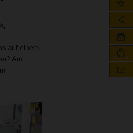
k,
as auf einem
zen? Am
im