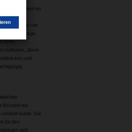
m fahrenden
rminal Equipment im
etreiben. Die hier
metern unterwegs.
n ihren
f einfädeln. „Beim
selbrücken und
durchgängig
ktischen
m Beispiel ein
alidiert wurde. Die
n für den
teiligen sich