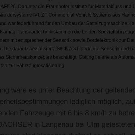
AFE20. Darunter die Fraunhofer Institute für Materialfluss und L
struktursysteme IVI. ZF Commercial Vehicle Systems aus Hannov
 und war federführend für den Umbau der Sattelzugmaschine 
n Kamag Transporttechnik stammen die beiden Spezialfahrzeuge
nern mit entsprechender Sensorik sowie Bordelektronik zur Da
. Die darauf spezialisierte SICK AG lieferte die Sensorik und ha
es Sicherheitskonzeptes beschäftigt. Götting lieferte als Automa
en zur Fahrzeuglokalisierung.
ang wäre es unter Beachtung der geltende
erheitsbestimmungen lediglich möglich, a
enden Fahrzeuge mit 6 bis 8 km/h zu betre
 DACHSER in Langenau bei Ulm getestete