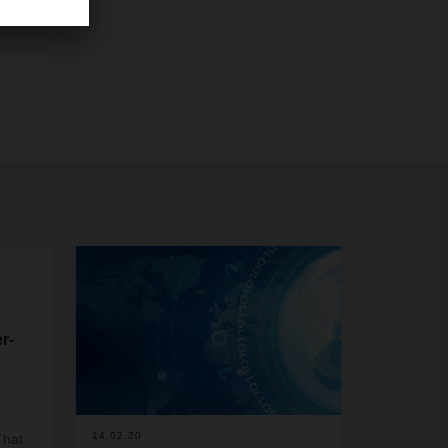
r-
14.02.20
 hat