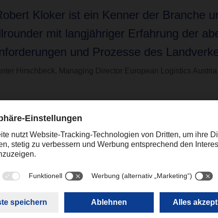
Robert Kloker ist ein Kenner der Branche un
llrounder mit langjähriger Erfahrung der ab
nforderungen und Prozesse des Landverke
nter Hirschbeck, Managing Director European Logistics Austria
ein Kenner der Branche und Logistik-Allrounder mit langjähriger
ngen und Prozesse des Landverkehrs kennt“, sagt Günter Hirs
ogistics Austria.
tionskaufmann wird im Rahmen der diesjährigen Innsbrucker H
önlich vorgestellt. In seiner neuen Funktion berichtet Herr Klo