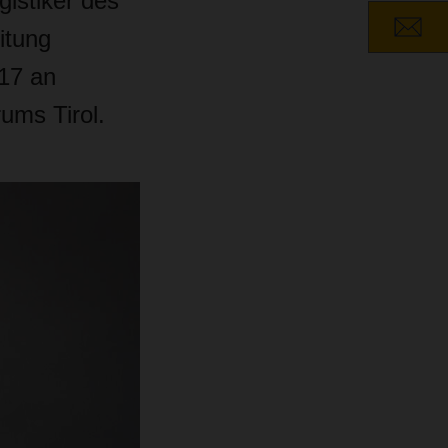
gistiker des
itung
17 an
ums Tirol.