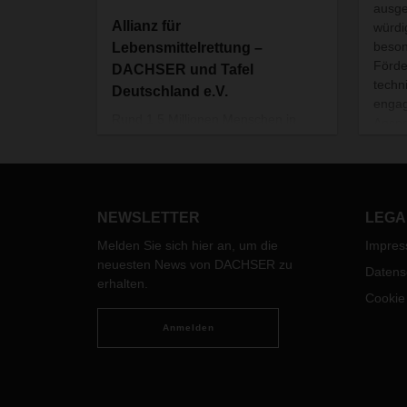
ausge
Allianz für
würdi
beson
Lebensmittelrettung –
Förde
DACHSER und Tafel
techn
Deutschland e.V.
engag
Rund 1,5 Millionen Menschen in
Anspr
Deutschland nehmen regelmäßig
die Angebote der Tafeln in Anspruch
– Tendenz steigend. Doch während
der Bedarf wächst, sinkt das
Angebot an Lebensmitteln, die im
NEWSLETTER
LEGA
Einzelhandel für die Abgabe an
Melden Sie sich hier an, um die
Impre
armutsbetroffene Menschen
neuesten News von DACHSER zu
Datens
übrigbleibt. Mit vereinten Kräften
erhalten.
erschließen deshalb Tafel
Cookie
Deutschland und DACHSER aktiv
eine neue Quelle: die Hersteller von
Anmelden
Lebensmitteln.