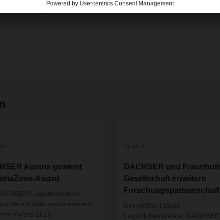
European Logistics Austria Günter Hirschbeck.
en
.25
13.02.25
SER Austria gewinnt
DACHSER und Fraunhofe
 amaZone-Award
Gesellschaft erweitern
Forschungspartnerschaft
DACHSER Logistikzentrum
wurde mit dem renommierten
Der weltweit tätige
one-Award 2025
Logistikdienstleister DACHSER