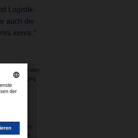
d Logistik-
er auch die
hrs kennt.”
 Erfahrung der aber
chbeck, Managing
erbstmesse den
ker direkt dem