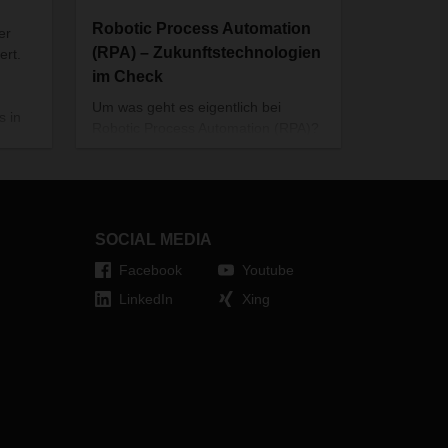
Robotic Process Automation
er
(RPA) – Zukunftstechnologien
ert.
im Check
Um was geht es eigentlich bei
s in
Robotic Process Automation (RPA)?
Und welchen Nutzen bringen diese
as
Bots ganz konkret für die Logistik?
t
für
in
SOCIAL MEDIA
nte
Facebook
Youtube
teme
LinkedIn
Xing
nn.