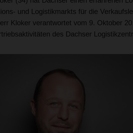
oker (34) hat Dachser einen erfahrenen Lo
tions- und Logistikmarkts für die Verkaufsle
rr Kloker verantwortet vom 9. Oktober 20
triebsaktivitäten des Dachser Logistikzentr