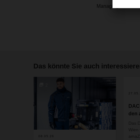
Managing Director 
Das könnte Sie auch interessier
2
27.05
DACH
den
Das 
Wien 
amaZ
08.05.26