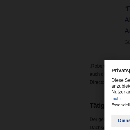
“
A
A
Gü
„Robert Kloker ist 
auch die Anforderu
Director European L
Tätigkeitsfeld
Der gelernte Spedi
Dachser Kunden pers