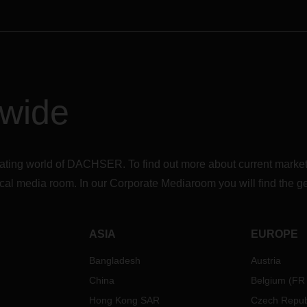
dwide
inating world of DACHSER. To find out more about current market
 local media room. In our Corporate Mediaroom you will find the
ASIA
EUROPE
Bangladesh
Austria
China
Belgium
(
FR
Hong Kong SAR
Czech Repub