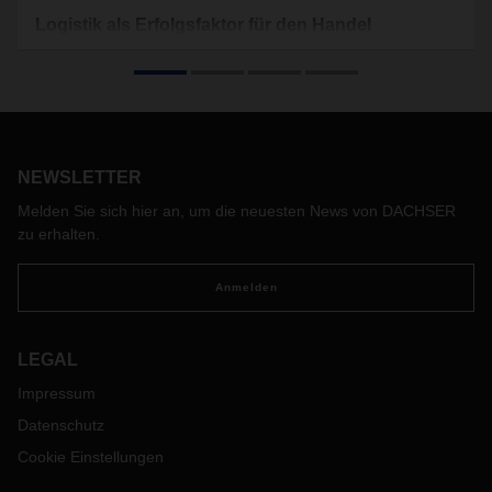
Logistik als Erfolgsfaktor für den Handel
DACHSER Contract Logistics bietet ein umfassendes
Portfolio an Warehouse und Value Added Services, das
Handelsunternehmen hilft, ihre Supply Chain zu optimieren
und langfristig wettbewerbsfähig zu bleiben.
NEWSLETTER
Melden Sie sich hier an, um die neuesten News von DACHSER
zu erhalten.
Anmelden
LEGAL
Impressum
Datenschutz
Cookie Einstellungen