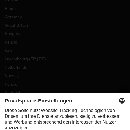
Finland
France
Germany
Great Britain
Hungary
Ireland
Italy
Luxembourg
(
FR
DE
)
Netherlands
Norway
Poland
Portugal
Romania
Slovakia
Spain
Sweden