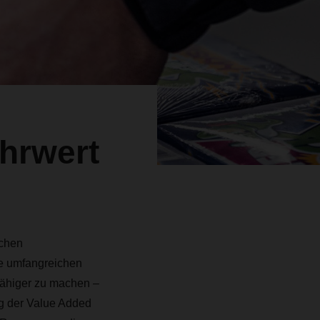
hrwert
ichen
re umfangreichen
sfähiger zu machen –
ng der Value Added