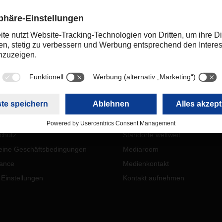
ng
L
ÜBER UNS
ssum
Events & Messen
chutz
Standorte weltweit
eine Geschäftsbedingungen
Mediaroom
ance
Medienkontakt
 Einstellungen
Kontakt aufnehmen