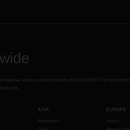
dwide
r the regional services and solutions of DACHSER. For more in
hser.com
ASIA
EUROPE
Bangladesh
Austria
China
Belgium
(
FR