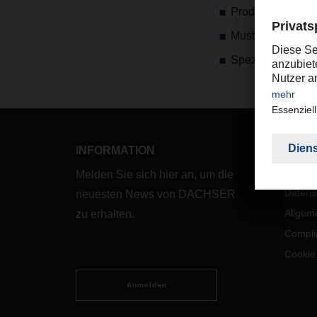
Produktmontage
Musterziehung
Spezialverpacku
INFORMATION
LEGA
Impre
Melden Sie sich hier an, um die
Datens
neuesten News von DACHSER
Allgem
zu erhalten.
Compli
Cookie
Anmelden