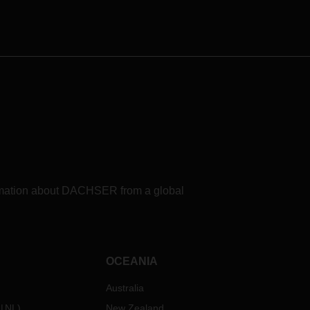
formation about DACHSER from a global
OCEANIA
Australia
NL
)
New Zealand