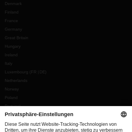
Denmark
Finland
France
Germany
Great Britain
Hungary
Ireland
Italy
Luxembourg
(
FR
DE
)
Netherlands
Norway
Poland
Portugal
Romania
Slovakia
Spain