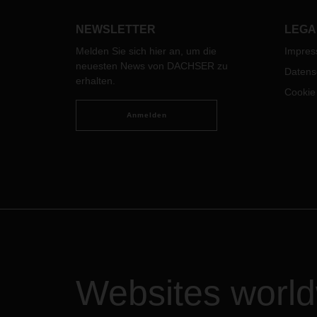
umsetzen? Am DACHSER Standort
meist
in Langenau bei Ulm wurde daran
NEWSLETTER
LEGA
im Echtbetrieb geforscht.
Melden Sie sich hier an, um die
Impre
neuesten News von DACHSER zu
Datens
erhalten.
Cookie
Anmelden
Websites worl