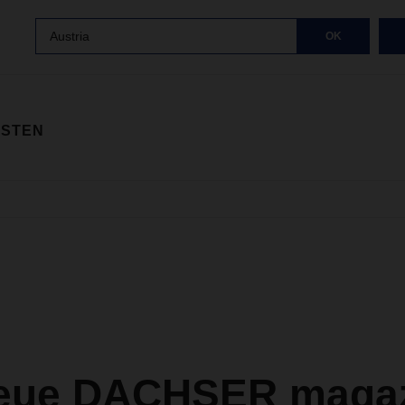
Austria
OK
ISTEN
eue DACHSER magazi