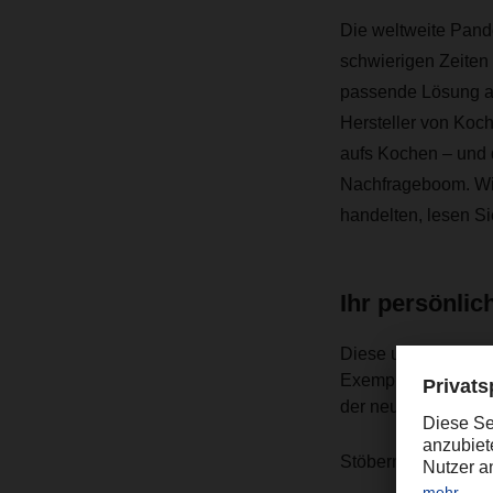
Die weltweite Pande
schwierigen Zeiten
passende Lösung an
Hersteller von Koc
aufs Kochen – und 
Nachfrageboom. Wie
handelten, lesen Si
Ihr persönli
Diese und viele wei
Exemplar in
Ihrer 
der neuen Ausgabe
Stöbern Sie auch g