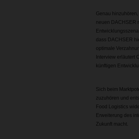
Genau hinzuhören, 
neuen DACHSER maga
Entwicklungsszenar
dass DACHSER hierz
optimale Verzahnun
Interview erläutert
künftigen Entwicklu
Sich beim Marktpot
zuzuhören und ents
Food Logistics wider
Erweiterung des int
Zukunft macht.