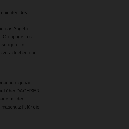
schichten des
e
ie das Angebot,
l Groupage, als
lösungen. Im
s zu aktuellen und
u machen, genau
rtikel über DACHSER
arte mit der
maschutz fit für die