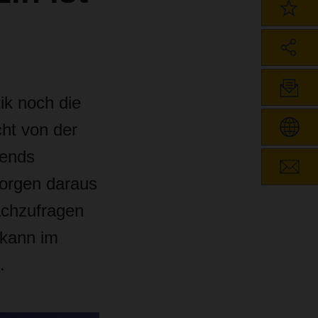
ik noch die
cht von der
rends
orgen daraus
achzufragen
 kann im
.