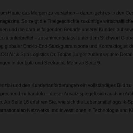
um Heute das Morgen zu verstehen – darum geht es in den Ge
zins. So zeigt die Titelgeschichte zukünftige wirtschaftlich
ien und die daraus folgenden Bedarfe unserer Kunden auf sow
u unterbreitet – zusammengefasst unter dem Stichwort Globa
g globaler End-to-End-Stückguttransporte und Kontraktlogistik
 COO Air & Sea Logistics Dr. Tobias Burger zudem weitere Detail
ngen in der Luft- und Seefracht. Mehr ab Seite 6.
enzial und den Kundenanforderungen ein vollständiges Bild z
prechend zu handeln – dieser Ansatz spiegelt sich auch im A
. Ab Seite 16 erfahren Sie, wie sich die Lebensmittellogistik-Sp
ernationalen Netzwerks und Investitionen in Technologie und Kli