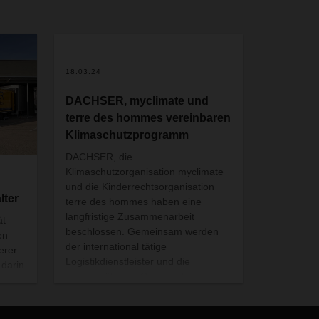
18.03.24
DACHSER, myclimate und
terre des hommes vereinbaren
Klimaschutzprogramm
DACHSER, die
Klimaschutzorganisation myclimate
und die Kinderrechtsorganisation
lter
terre des hommes haben eine
langfristige Zusammenarbeit
ät
beschlossen. Gemeinsam werden
en
der international tätige
erer
Logistikdienstleister und die
 darin
gemeinnützigen Organisationen
SER
weltweit neue Klimaschutzprojekte
ins Leben rufen oder bestehende
neu