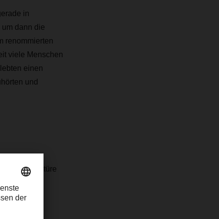
gerade in
, um dann die
em renommierten
eit viele Menschen
lebten einen
uhörten und
persönliches
 bei der Lektüre