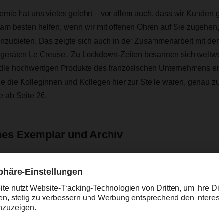
mie hat uns vieles gelehrt – vor allem auch, dass wir Kunden 
 am besten helfen, wenn wir mit offenen Ohren auf Sie zugehen
zubieten. Das zeigte sich auch in der Zusammenarbeit mit d
hgeräten Le Creuset. Zu Lockdown-Zeiten besannen sich weltw
die hochwertigen Produkte des französischen Unternehmens er
 die Kolleginnen und Kollegen hier zur Stelle waren, genau z
e ab Seite 26.
ches Exemplar und Archiv
tere Geschichten finden Sie im aktuellen Heft. Sie erhalten Ihr 
Niederlassung
oder hier als PDF. Wir wünschen Ihnen viel Freude
.
erne in unseren älteren
DACHSER magazin Ausgaben
.