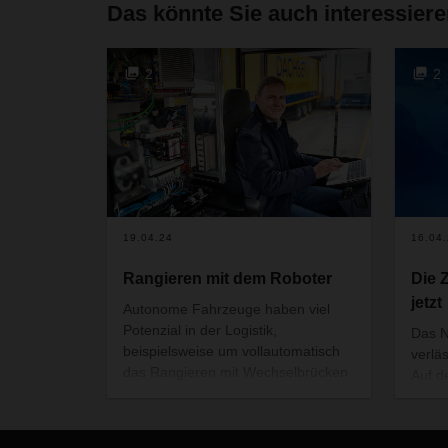
Das könnte Sie auch interessier
2
2
19.04.24
16.04
Rangieren mit dem Roboter
Die 
jetzt
Autonome Fahrzeuge haben viel
Potenzial in der Logistik,
Das N
beispielsweise um vollautomatisch
verlä
das Rangieren mit Wechselbrücken
Auf d
zu übernehmen. Doch wie lässt sich
praxi
das auf einem betriebsamen
haben
Speditionshof sicher und effizient
einig