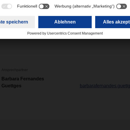
R Magazine 01/24
(6,01 MB)
Ansprechpartner
Barbara Fernandes
Guettges
barbarafernandes.guet