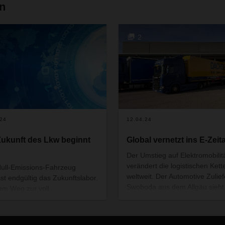
en
2
.24
12.04.24
Zukunft des Lkw beginnt
Global vernetzt ins E-Zeita
Der Umstieg auf Elektromobilit
verändert die logistischen Kett
ull-Emissions-Fahrzeug
weltweit. Der Automotive Zulief
sst endgültig das Zukunftslabor.
Swoboda aus dem Allgäu sieht
em Weg zur voll
auch eine Chance. Mit DACH
stauglichen Alltagstechnologie
stellt das Unternehmen seine
 die neuen Lkw aber noch
weltweiten Lieferketten dafür 
e Herausforderungen zu