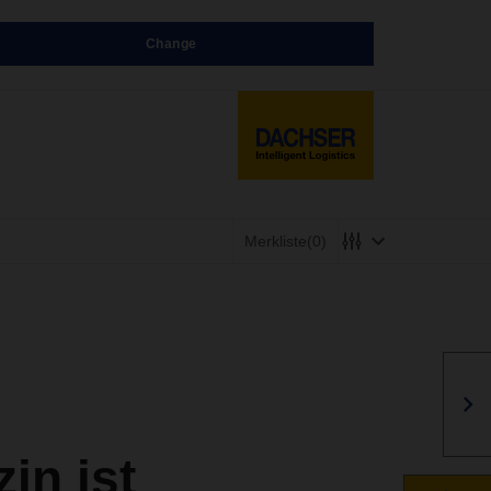
Change
Merkliste
(0)
n ist