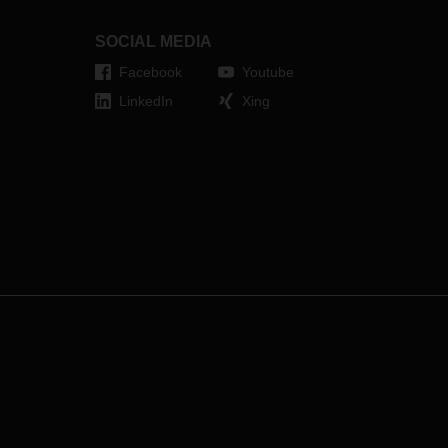
Initiativen ausbauen. Eine
entsprechende Vereinbarung wurde
SOCIAL MEDIA
im Dezember 2023 unterzeichnet.
Facebook
Youtube
LinkedIn
Xing