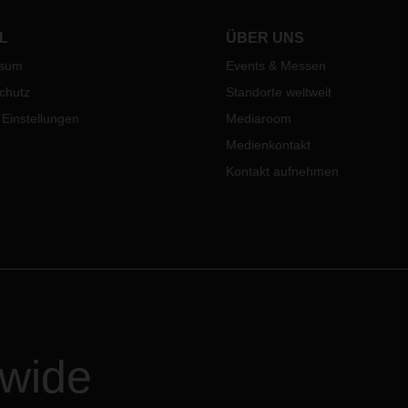
auf.
ern.
L
ÜBER UNS
ssum
Events & Messen
chutz
Standorte weltweit
 Einstellungen
Mediaroom
Medienkontakt
Kontakt aufnehmen
dwide