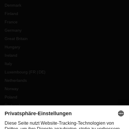
Denmark
Finland
France
Germany
Great Britain
Hungary
Ireland
Italy
Luxembourg
(
FR
DE
)
Netherlands
Norway
Poland
Portugal
Romania
Slovakia