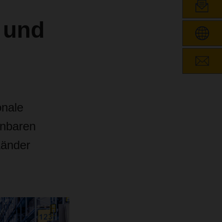
 und
onale
anbaren
Länder