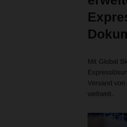
erweit
Expres
Dokum
Mit Global S
Expresslösun
Versand von
weltweit.