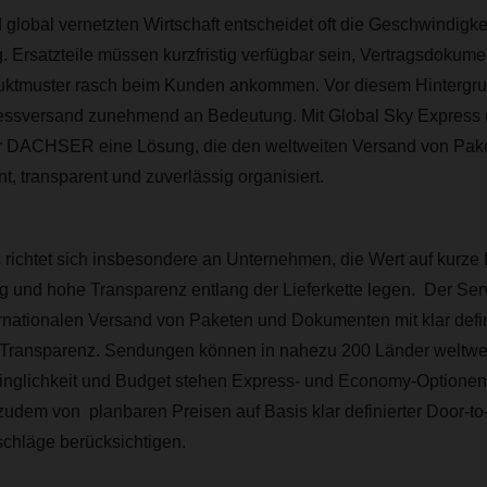
global vernetzten Wirtschaft entscheidet oft die Geschwindigkei
. Ersatzteile müssen kurzfristig verfügbar sein, Vertragsdokume
duktmuster rasch beim Kunden ankommen. Vor diesem Hintergru
ressversand zunehmend an Bedeutung. Mit Global Sky Express (
ter DACHSER eine Lösung, die den weltweiten Versand von Pak
t, transparent und zuverlässig organisiert.
richtet sich insbesondere an Unternehmen, die Wert auf kurze 
 und hohe Transparenz entlang der Lieferkette legen. Der Serv
rnationalen Versand von Paketen und Dokumenten mit klar defin
Transparenz. Sendungen können in nahezu 200 Länder weltweit
inglichkeit und Budget stehen Express- und Economy-Optionen
zudem von planbaren Preisen auf Basis klar definierter Door-to-
uschläge berücksichtigen.