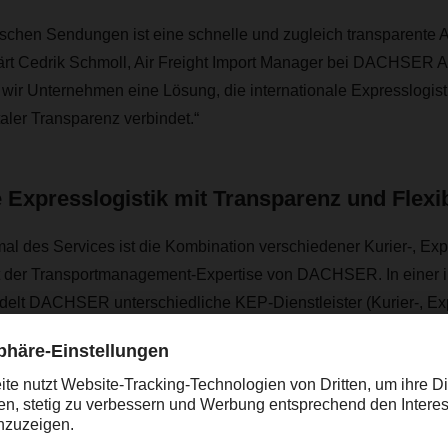
tischen Sendungen ist eine schnelle und zugleich transparente
ärt Cedrik Schmoll, Air Freight Import Manager bei DACHSER Au
wir Unternehmen eine Lösung, die internationale Expresslogisti
aler Transparenz verbindet.“
e Expresslogistik mit Transparenz und Flexibi
al des Services ist die Kombination verschiedener Kurier-, Ex
 der Transportmanagement-Expertise von DACHSER. In einer in
elt DACHSER unterschiedliche KEP-Dienstleister (Kurier-, Ex
ermöglicht so stets die passende Versandoption. Preisberechn
automatisch und können mit wenigen Klicks durchgeführt werden
irekt über DACHSER oder über bestehende Kundennummern de
.