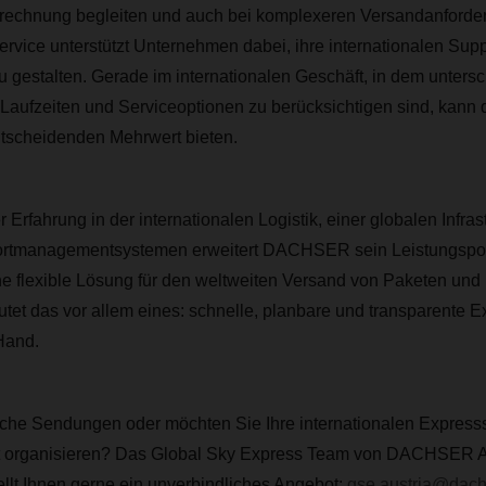
rechnung begleiten und auch bei komplexeren Versandanforde
ervice unterstützt Unternehmen dabei, ihre internationalen Sup
u gestalten. Gerade im internationalen Geschäft, in dem untersc
Laufzeiten und Serviceoptionen zu berücksichtigen sind, kann 
tscheidenden Mehrwert bieten.
 Erfahrung in der internationalen Logistik, einer globalen Infras
portmanagementsystemen erweitert DACHSER sein Leistungsport
e flexible Lösung für den weltweiten Versand von Paketen un
t das vor allem eines: schnelle, planbare und transparente Ex
Hand.
ische Sendungen oder möchten Sie Ihre internationalen Express
t organisieren? Das Global Sky Express Team von DACHSER Au
ellt Ihnen gerne ein unverbindliches Angebot:
gse.austria@dach