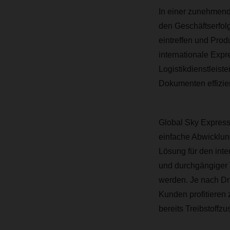
In einer zunehmend 
den Geschäftserfolg
eintreffen und Pro
internationale Exp
Logistikdienstleis
Dokumenten effizien
Global Sky Express 
einfache Abwicklung
Lösung für den inte
und durchgängiger 
werden. Je nach Dr
Kunden profitieren 
bereits Treibstoffz