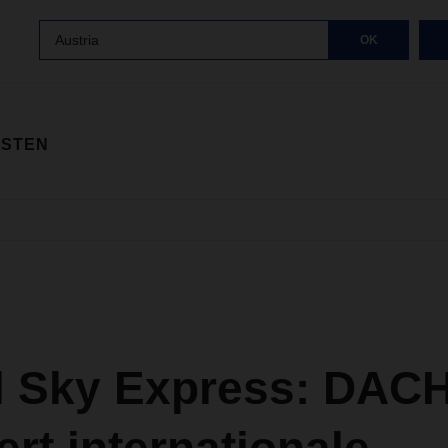
Austria
OK
ISTEN
l Sky Express: DAC