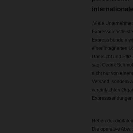
international
„Viele Unternehmen
Expressdienstleister
Express bündeln wir
einer integrierten 
Übersicht und Effiz
sagt Cedrik Schmoll
nicht nur von einem
Versand, sondern a
vereinfachten Organ
Expresssendungen.
Neben der digitale
Die operative Abwic