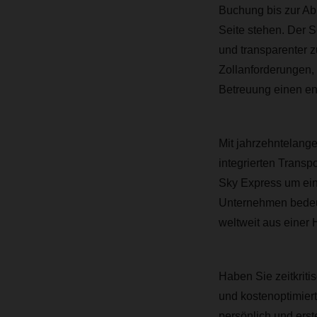
Buchung bis zur Ab
Seite stehen. Der S
und transparenter z
Zollanforderungen, 
Betreuung einen en
Mit jahrzehntelanger
integrierten Trans
Sky Express um ein
Unternehmen bedeute
weltweit aus einer 
Haben Sie zeitkrit
und kostenoptimier
persönlich und erst