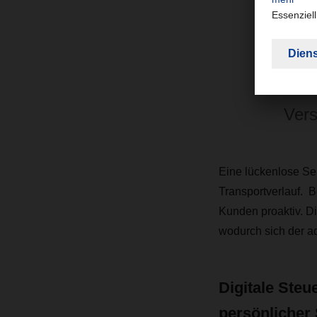
In e
unte
und 
Vers
Eine lückenlose Se
Transportverlauf. 
Kunden proaktiv. D
wodurch sich der ad
Digitale Steu
persönlicher 