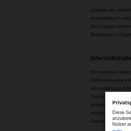
„Gerade bei zeitkri
entscheidend“, erkl
Sky Express bieten 
Betreuung und digit
International
Ein zentrales Merkm
Paketnetzwerke mit
Versandlösung bünd
Paketdienste) und 
Anbieter erfolgen 
werden entweder d
Dienstleister erstellt