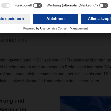
iner integrierten Versandlösung bündelt
rschiedliche KEP-Dienstleister (Kurier-, Ex
Paketdienste) und ermöglicht so stets die
andoption.
ndungsverfolgung in Echtzeit sorgt für Transparenz über den g
Bei Verzögerungen oder unerwarteten Ereignissen informiert 
ie Abrechnung erfolgt gesammelt und übersichtlich bis zum 15.
ministrative Aufwand für Unternehmen deutlich reduziert.
erung und
Service im