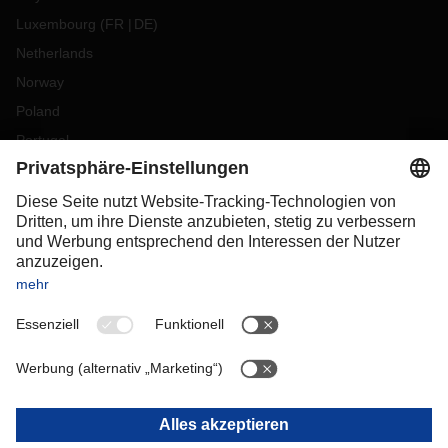
Luxembourg
(
FR
DE
)
Netherlands
Norway
Poland
Portugal
Romania
Slovakia
Spain
Sweden
Switzerland
(
DE
FR
)
Turkey
OCEANIA
Australia
New Zealand