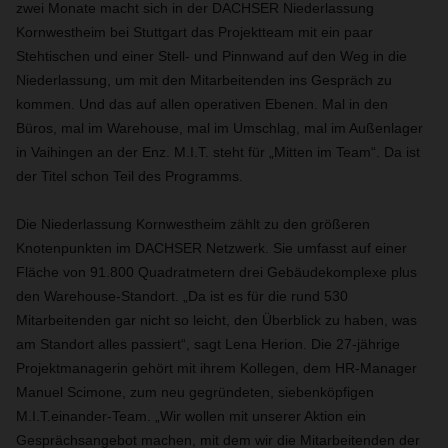
zwei Monate macht sich in der DACHSER Niederlassung
Kornwestheim bei Stuttgart das Projektteam mit ein paar
Stehtischen und einer Stell- und Pinnwand auf den Weg in die
Niederlassung, um mit den Mitarbeitenden ins Gespräch zu
kommen. Und das auf allen operativen Ebenen. Mal in den
Büros, mal im Warehouse, mal im Umschlag, mal im Außenlager
in Vaihingen an der Enz. M.I.T. steht für „Mitten im Team“. Da ist
der Titel schon Teil des Programms.
Die Niederlassung Kornwestheim zählt zu den größeren
Knotenpunkten im DACHSER Netzwerk. Sie umfasst auf einer
Fläche von 91.800 Quadratmetern drei Gebäudekomplexe plus
den Warehouse-Standort. „Da ist es für die rund 530
Mitarbeitenden gar nicht so leicht, den Überblick zu haben, was
am Standort alles passiert“, sagt Lena Herion. Die 27-jährige
Projektmanagerin gehört mit ihrem Kollegen, dem HR-Manager
Manuel Scimone, zum neu gegründeten, siebenköpfigen
M.I.T.einander-Team. „Wir wollen mit unserer Aktion ein
Gesprächsangebot machen, mit dem wir die Mitarbeitenden der