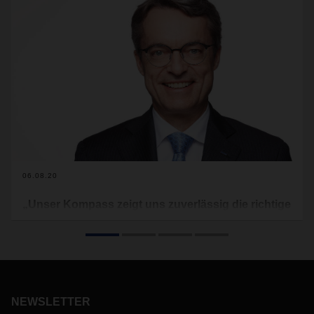
06.08.20
„Unser Kompass zeigt uns zuverlässig die richtige
Richtung“
Widrigen Umständen trotzen und zugleich Chancen
ergreifen - Bernhard Simon, CEO von DACHSER, über die
Krisenbewältigung als Teil der DACHSER Kultur.
NEWSLETTER