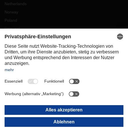
Netherlands
Norway
Poland
Portugal
Romania
Slovakia
Spain
Sweden
Switzerland
(
DE
FR
)
Turkey
OCEANIA
Australia
New Zealand