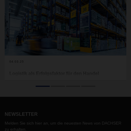
04.03.25
Logistik als Erfolgsfaktor für den Handel
DACHSER Contract Logistics bietet ein umfassendes
Portfolio an Warehouse und Value Added Services, das
Handelsunternehmen hilft, ihre Supply Chain zu optimieren
und langfristig wettbewerbsfähig zu bleiben.
NEWSLETTER
Melden Sie sich hier an, um die neuesten News von DACHSER
zu erhalten.