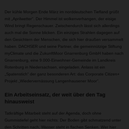
Der kühle Morgen Ende März im norddeutschen Tiefland grüßt
mit „Aprilwetter“. Der Himmel ist wolkenverhangen, der eisige
Wind bringt Regenschauer. Zwischendurch lässt sich allerdings
auch mal die Sonne blicken. Ein einziges Strahlen dagegen auf
den Gesichtern der Menschen, die sich hier draußen versammelt
haben. DACHSER und seine Partner, die gemeinnützige Stiftung
myClimate und die ZukunftMoor Gnarrenburg GmbH haben nach
Gnarrenburg, eine 9.000-Einwohner-Gemeinde im Landkreis
Rotenburg in Niedersachsen, eingeladen. Anlass ist ein
„Spatenstich“ der ganz besonderen Art: das Corporate Citizen+
Projekt „Wiedervernässung Langenhausener Moor“.
Ein Arbeitseinsatz, der weit über den Tag
hinausweist
Tatkräftige Mitarbeit steht auf der Agenda, doch ohne
Gummistiefel geht hier nichts: Der Boden gibt schmatzend unter
den Schritten nach, Wasser steht in flachen Senken. Wer hier