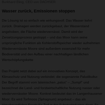
Burkhard Eling, CEO von DACHSER.
Wasser zurück, Emissionen stoppen
Die Lösung ist so einfach wie wirkungsvoll: Das Wasser kehrt
zurück. Drainagen werden zurückgebaut, der Wasserstand
angehoben, die Fläche wiedervernässt. Damit wird der
Zersetzungsprozess gestoppt – und das Moor kann seine
ursprüngliche Funktion als Kohlenstoffspeicher wieder aufnehmen.
Wiedervernässte Moore sind außerdem essenziell für mehr
Biodiversität und den Aufbau einer nachhaltigen ländlichen
Wertschöpfungskette
Das Projekt setzt dabei auf ein innovatives Konzept, das
Klimaschutz und Nutzung verbindet: die sogenannte Paludikultur.
Der Begriff stammt vom lateinischen „palus“ – „Sumpf“ und
bezeichnet die Land- und forstwirtschaftliche Nutzung nasser oder
wiedervernässter Moore. Konkret bedeutet das im Langenhausener
Moor: Es wird Torfmoos (Sphagnum) angebaut – das als
klimafreundlicher Ersatz für Torf in der Substratindustrie dient. So