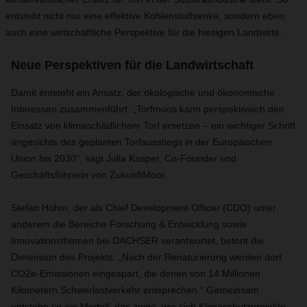
entsteht nicht nur eine effektive Kohlenstoffsenke, sondern eben
auch eine wirtschaftliche Perspektive für die hiesigen Landwirte.
Neue Perspektiven für die Landwirtschaft
Damit entsteht ein Ansatz, der ökologische und ökonomische
Interessen zusammenführt. „Torfmoos kann perspektivisch den
Einsatz von klimaschädlichem Torf ersetzen – ein wichtiger Schritt
angesichts des geplanten Torfausstiegs in der Europäischen
Union bis 2030“, sagt Julia Kasper, Co-Founder und
Geschäftsführerin von ZukunftMoor.
Stefan Hohm, der als Chief Development Officer (CDO) unter
anderem die Bereiche Forschung & Entwicklung sowie
Innovationsthemen bei DACHSER verantwortet, betont die
Dimension des Projekts: „Nach der Renaturierung werden dort
CO2e-Emissionen eingespart, die denen von 14 Millionen
Kilometern Schwerlastverkehr entsprechen.“ Gemeinsam
entstehe so ein Modell, das zeige, wie sich Klimaschutzprojekte