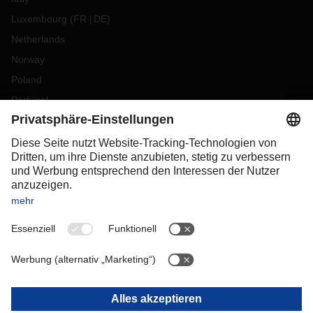
Luxembourg
(
FR
DE
)
Netherlands
Norway
Poland
Portugal
Romania
Slovakia
Spain
Sweden
Switzerland
(
DE
FR
)
Turkey
OCEANIA
Australia
New Zealand