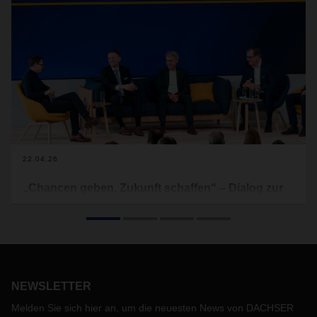
22.04.26
„Chancen geben, Zukunft schaffen“ – Dialog zur
Entwicklungszusammenarbeit
Seit 20 Jahren engagieren sich DACHSER und die
Kinderrechtsorganisation Terre des Hommes gemeinsam für
Entwicklung und Chancengerechtigkeit im globalen Süden.
Anlässlich dieses Jubiläums fand auf dem neuen DACHSER
NEWSLETTER
Network Campus in Kempten die Veranstaltung „Chancen
geben, Zukunft schaffen: Impulse für das strategische
Melden Sie sich hier an, um die neuesten News von DACHSER
Engagement in den Ländern des Globalen Südens statt “