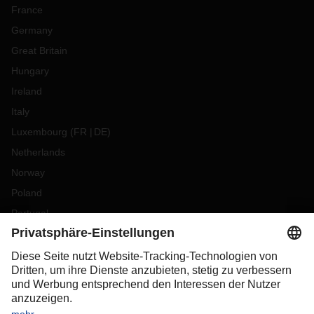
France
Germany
Great Britain
Hungary
Ireland
Italy
Luxembourg
(
FR
DE
)
Netherlands
Norway
Poland
Portugal
Romania
Slovakia
Spain
Sweden