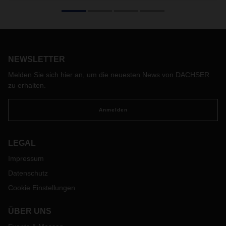
ausgezeichnet
Studie von IMWF und KRONE würdigt die besten
Ausbildungsbetriebe Österreichs. Seit vielen Jahren
investiert DACHSER Austria gezielt in die Ausbildung junger
Menschen, mit dem Ziel, qualifizierte Fachkräfte für die
NEWSLETTER
Logistikbranche aufzubauen.
Melden Sie sich hier an, um die neuesten News von DACHSER
zu erhalten.
Anmelden
LEGAL
Impressum
Datenschutz
Cookie Einstellungen
ÜBER UNS