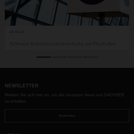
24.08.21
Schwere Betriebsunterbrechung am Flughafen
Shanghai Pudong (PVG)
Der Luftfrachtverkehr am Flughafen Shanghai PVG wird
erneut vor Herausforderungen gestellt, nachdem am
vergangenen Freitag, 20. August, mehrere positive COVID-
Fälle am Flughafen Shanghai Pudong (PVG) gemeldet
NEWSLETTER
wurden.
Melden Sie sich hier an, um die neuesten News von DACHSER
zu erhalten.
Anmelden