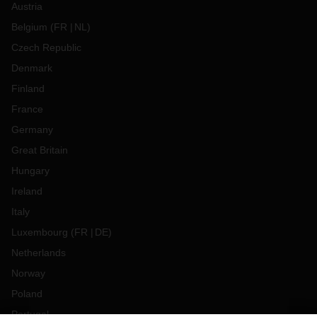
Austria
Belgium
(
FR
NL
)
Czech Republic
Denmark
Finland
France
Germany
Great Britain
Hungary
Ireland
Italy
Luxembourg
(
FR
DE
)
Netherlands
Norway
Poland
Portugal