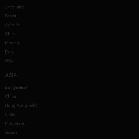
zollrechtlich möglichen Incoterms geändert. Zu Beginn sind
Argentina
in eLogistics nur FCA/EXW (ab Werk) oder DAP (Delivered
At Place = Geliefert benannter Bestimmungsort) möglich, um
Brazil
den Prozess sicherzustellen. Auch die EDI-Informationen
Canada
bezüglich der möglichen Incoterms müssen angepasst
Chile
werden, der Verantwortliche Ihrer DACHSER Niederlassung
wird sich mit Ihnen in Verbindung setzen, um die
Mexico
notwendigen Änderungen abzustimmen.
Peru
Wir bitten um Ihr Verständnis und Ihre Mitarbeit, damit
USA
DACHSER in diesem Ausnahmefall eines harten Brexit Ihren
Warenfluss so effizient und reibungslos wie möglich
ASIA
gestalten kann.
Die wichtigsten Vorbereitungsmaßnahmen haben wir in
Bangladesh
unserer Brexit Checkliste zusätzlich aufgeführt.
China
Für weitere Fragen steht Ihnen Ihre DACHSER
Hong Kong SAR
Niederlassung zur Verfügung.
India
Indonesia
Japan