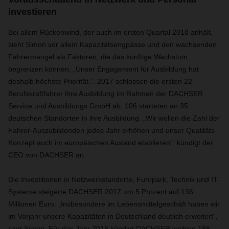
investieren
Bei allem Rückenwind, der auch im ersten Quartal 2018 anhält,
sieht Simon vor allem Kapazitätsengpässe und den wachsenden
Fahrermangel als Faktoren, die das künftige Wachstum
begrenzen können. „Unser Engagement für Ausbildung hat
deshalb höchste Priorität.“. 2017 schlossen die ersten 22
Berufskraftfahrer ihre Ausbildung im Rahmen der DACHSER
Service und Ausbildungs GmbH ab, 106 starteten an 35
deutschen Standorten in ihre Ausbildung. „Wir wollen die Zahl der
Fahrer-Auszubildenden jedes Jahr erhöhen und unser Qualitäts-
Konzept auch im europäischen Ausland etablieren“, kündigt der
CEO von DACHSER an.
Die Investitionen in Netzwerkstandorte, Fuhrpark, Technik und IT-
Systeme steigerte DACHSER 2017 um 5 Prozent auf 136
Millionen Euro. „Insbesondere im Lebensmittelgeschäft haben wir
im Vorjahr unsere Kapazitäten in Deutschland deutlich erweitert“,
sagt Simon. Für das Jahr 2018 kündigt DACHSER weitere 188