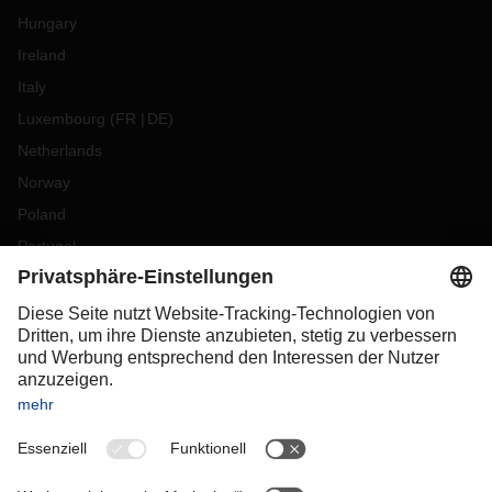
Hungary
Ireland
Italy
Luxembourg
(
FR
DE
)
Netherlands
Norway
Poland
Portugal
Romania
Slovakia
Spain
Sweden
Switzerland
(
DE
FR
)
Turkey
OCEANIA