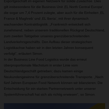
Exportgeschäft im eigenen Netzwerk für solide Zuwächse. Dies
gilt insbesondere für die Business Unit ‚EL North Central Europe‘,
die sogar um 7,4 Prozent zulegte, aber auch für die Einheiten ‚EL
France & Maghreb‘ und ‚EL Iberia‘, mit ihrer dynamisch
wachsenden Kontraktlogistik. „Frankreich entwickelt sich
zunehmend, neben unserem traditionellen Rückgrat Deutschland,
zum zweiten Taktgeber unseres grenzüberschreitenden
Landverkehrsgeschäfts. Den Aufbau dieser strategischen
Logistikachse haben wir in den letzten Jahren konsequent
verfolgt“, erläutert Simon.
In der Business Line Food Logistics wurde das erneut
überproportionale Wachstum in erster Linie vom
Deutschlandgeschäft getrieben; dazu kamen einige
Neukundengewinne für grenzüberschreitende Transporte. „Nach
fünf Jahren European Food Network können wir bilanzieren: Die
Entscheidung für ein starkes Partnernetzwerk unter unserer
Systemführerschaft hat sich als richtig erwiesen“, so Simon.