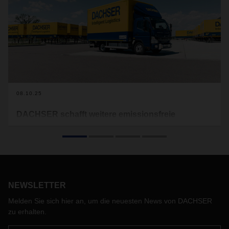
08.10.25
DACHSER schafft weitere emissionsfreie
Lieferzonen in europäischen Innenstädten
In 25 Städten in Europa wird DACHSER bis Ende des Jahres
emissionsfreie Lieferzonen schaffen. Seit kurzem gibt es
auch in Warschau, Rotterdam und Barcelona innerstädtische
Bereiche, in denen nur Null-Emissions-Fahrzeuge (Zero
NEWSLETTER
Emission Vehicles) Waren zustellen und abholen.
Melden Sie sich hier an, um die neuesten News von DACHSER
zu erhalten.