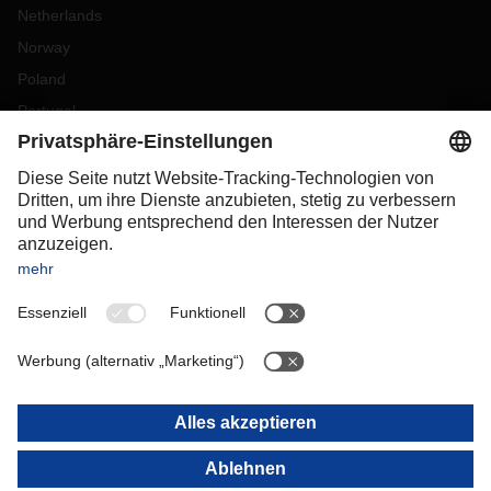
Netherlands
Norway
Poland
Portugal
Romania
Slovakia
Spain
Sweden
Switzerland
(
DE
FR
)
Turkey
OCEANIA
Australia
New Zealand