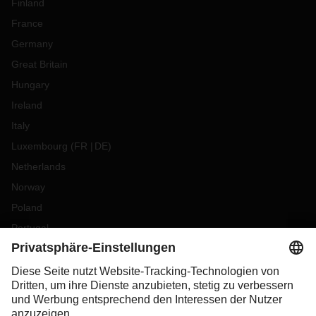
Finland
France
Germany
Great Britain
Hungary
Ireland
Italy
Luxembourg
(
FR
DE
)
Netherlands
Norway
Poland
Portugal
Romania
Slovakia
Spain
Sweden